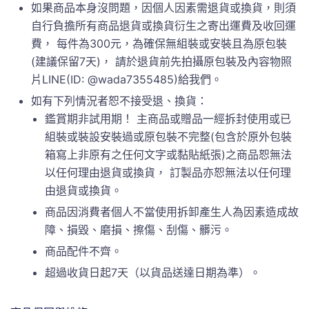
如果商品本身沒問題，因個人因素需退貨或換貨，則須
自行負擔所有商品退貨或換貨衍生之寄出運費及收回運
費， 每件為300元，為確保無組裝或安裝且為原包裝
(建議保留7天)， 請於退貨前先拍攝原包裝及內容物照
片LINE(ID: @wada7355485)給我們。
如有下列情況者恕不接受退、換貨：
鑑賞期非試用期！ 主商品或贈品一經拆封使用或已
組裝或裝設安裝過或原包裝不完整(包含於原外包裝
箱寫上非原有之任何文字或黏貼紙張)之商品恕無法
以任何理由退貨或換貨， 訂製品亦恕無法以任何理
由退貨或換貨。
商品因消費者個人不當使用拆卸產生人為因素造成故
障、損毀、磨損、擦傷、刮傷、髒污。
商品配件不齊。
超過收貨日起7天（以貨品送達日期為準）。