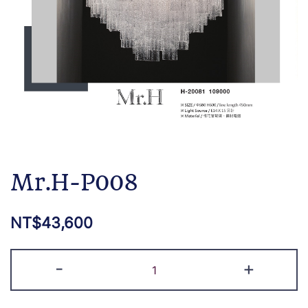
Mr.H-P008
NT$
43,600
-
+