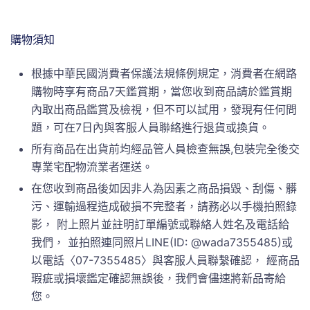
購物須知
根據中華民國消費者保護法規條例規定，消費者在網路
購物時享有商品7天鑑賞期，當您收到商品請於鑑賞期
內取出商品鑑賞及檢視，但不可以試用，發現有任何問
題，可在7日內與客服人員聯絡進行退貨或換貨。
所有商品在出貨前均經品管人員檢查無誤,包裝完全後交
專業宅配物流業者運送。
在您收到商品後如因非人為因素之商品損毀、刮傷、髒
污、運輸過程造成破損不完整者，請務必以手機拍照錄
影， 附上照片並註明訂單編號或聯絡人姓名及電話給
我們， 並拍照連同照片LINE(ID: @wada7355485)或
以電話〈07-7355485〉與客服人員聯繫確認， 經商品
瑕疵或損壞鑑定確認無誤後，我們會儘速將新品寄給
您。