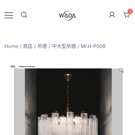
0
緯達燈飾
緯達燈飾企業行
Home
/
商店
/
吊燈
/
中大型吊燈
/ Mr.H-P008