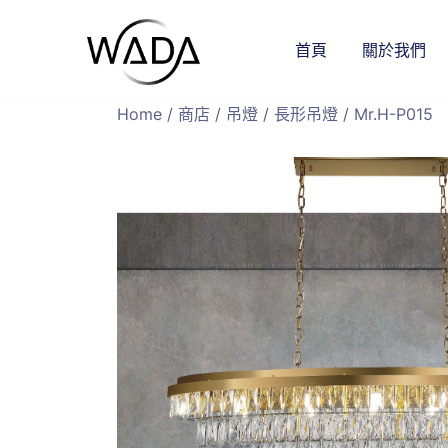
首頁
關於我們
緯達燈飾
緯達燈飾企業行
Home
/
商店
/
吊燈
/
長形吊燈
/ Mr.H-P015