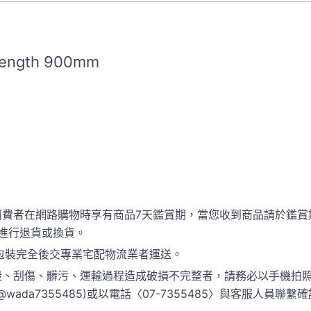
 length 900mm
消費者在網路購物時享有商品7天鑑賞期，當您收到商品請於鑑賞
進行退貨或換貨。
包裝完全後交專業宅配物流業者運送。
、刮傷、髒污、運輸過程造成破損不完整者，請務必以手機拍照
 @wada7355485)或以電話〈07-7355485〉與客服人