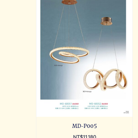
MD-P005
NT$
11,180