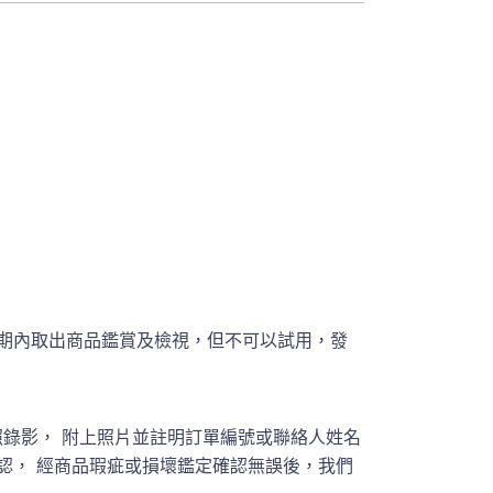
期內取出商品鑑賞及檢視，但不可以試用，發
錄影， 附上照片並註明訂單編號或聯絡人姓名
員聯繫確認， 經商品瑕疵或損壞鑑定確認無誤後，我們