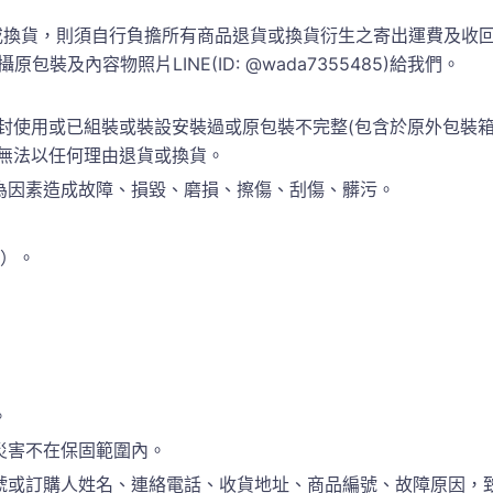
換貨，則須自行負擔所有商品退貨或換貨衍生之寄出運費及收回運
包裝及內容物照片LINE(ID: @wada7355485)給我們。
封使用或已組裝或裝設安裝過或原包裝不完整(包含於原外包裝
恕無法以任何理由退貨或換貨。
為因素造成故障、損毀、磨損、擦傷、刮傷、髒污。
準）。
。
災害不在保固範圍內。
訂購人姓名、連絡電話、收貨地址、商品編號、故障原因，致電於(