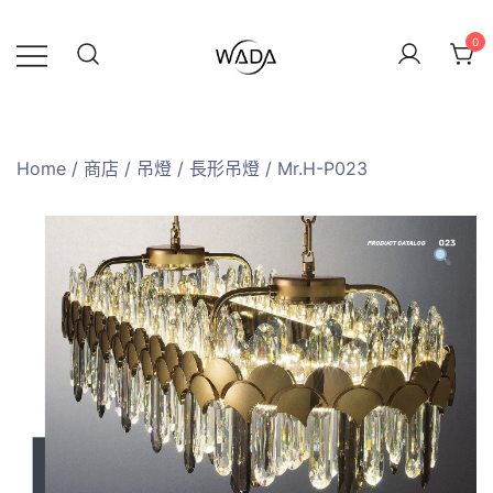
0
緯達燈飾
緯達燈飾企業行
Home
/
商店
/
吊燈
/
長形吊燈
/ Mr.H-P023