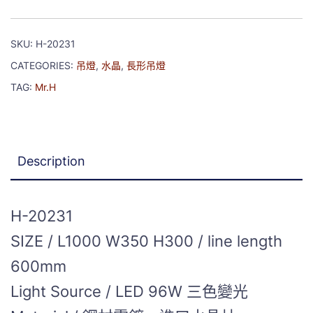
SKU:
H-20231
CATEGORIES:
吊燈
,
水晶
,
長形吊燈
TAG:
Mr.H
Description
H-20231
SIZE / L1000 W350 H300 / line length
600mm
Light Source / LED 96W 三色變光