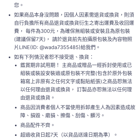
您。
如果商品本身沒問題，因個人因素需退貨或換貨，則須
自行負擔所有商品退貨或換貨衍生之寄出運費及收回運
費， 每件為300元，為確保無組裝或安裝且為原包裝
(建議保留7天)， 請於退貨前先拍攝原包裝及內容物照
片LINE(ID: @wada7355485)給我們。
如有下列情況者恕不接受退、換貨：
鑑賞期非試用期！ 主商品或贈品一經拆封使用或已
組裝或裝設安裝過或原包裝不完整(包含於原外包裝
箱寫上非原有之任何文字或黏貼紙張)之商品恕無法
以任何理由退貨或換貨， 訂製品亦恕無法以任何理
由退貨或換貨。
商品因消費者個人不當使用拆卸產生人為因素造成故
障、損毀、磨損、擦傷、刮傷、髒污。
商品配件不齊。
超過收貨日起7天（以貨品送達日期為準）。