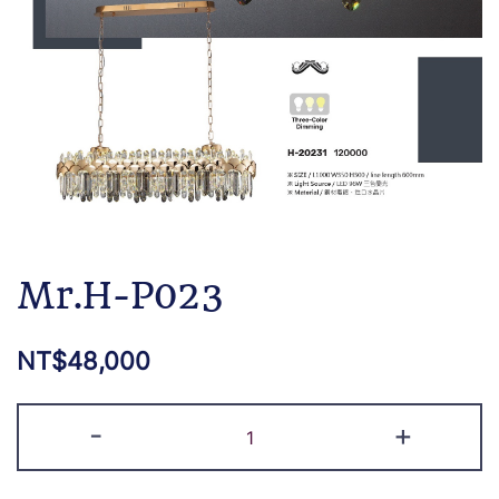
Mr.H-P023
NT$
48,000
-
+