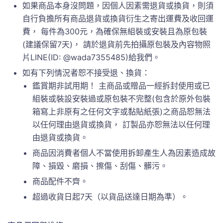
如果商品本身沒問題，因個人因素需退貨或換貨，則須
自行負擔所有商品退貨或換貨衍生之寄出運費及收回運
費， 每件為300元，為確保無組裝或安裝且為原包裝
(建議保留7天)， 請於退貨前先拍攝原包裝及內容物照
片LINE(ID: @wada7355485)給我們。
如有下列情況者恕不接受退、換貨：
鑑賞期非試用期！ 主商品或贈品一經拆封使用或已
組裝或裝設安裝過或原包裝不完整(包含於原外包裝
箱寫上非原有之任何文字或黏貼紙張)之商品恕無法
以任何理由退貨或換貨， 訂製品亦恕無法以任何理
由退貨或換貨。
商品因消費者個人不當使用拆卸產生人為因素造成故
障、損毀、磨損、擦傷、刮傷、髒污。
商品配件不齊。
超過收貨日起7天（以貨品送達日期為準）。