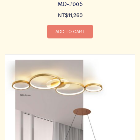
MD-P006
NT$
11,260
ADD TO CART