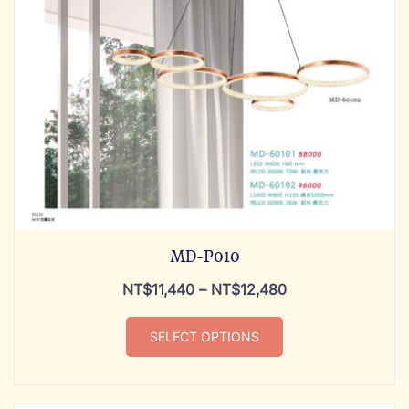
MD-P010
NT$
11,440
–
NT$
12,480
SELECT OPTIONS