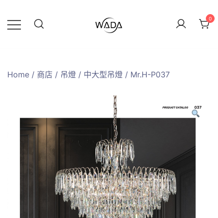
0
緯達燈飾
緯達燈飾企業行
Home
/
商店
/
吊燈
/
中大型吊燈
/ Mr.H-P037