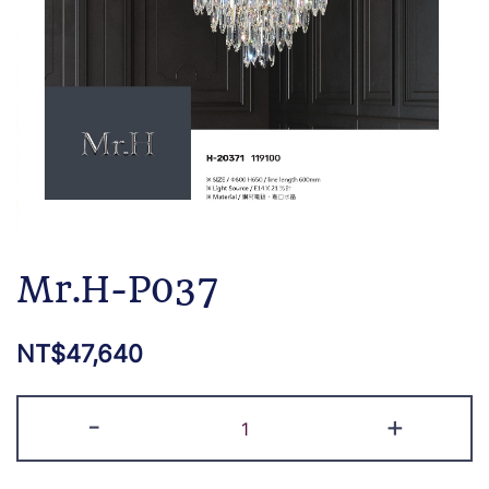
Mr.H-P037
NT$
47,640
-
+