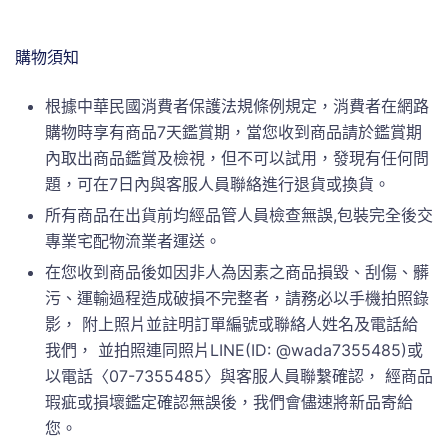
購物須知
根據中華民國消費者保護法規條例規定，消費者在網路
購物時享有商品7天鑑賞期，當您收到商品請於鑑賞期
內取出商品鑑賞及檢視，但不可以試用，發現有任何問
題，可在7日內與客服人員聯絡進行退貨或換貨。
所有商品在出貨前均經品管人員檢查無誤,包裝完全後交
專業宅配物流業者運送。
在您收到商品後如因非人為因素之商品損毀、刮傷、髒
污、運輸過程造成破損不完整者，請務必以手機拍照錄
影， 附上照片並註明訂單編號或聯絡人姓名及電話給
我們， 並拍照連同照片LINE(ID: @wada7355485)或
以電話〈07-7355485〉與客服人員聯繫確認， 經商品
瑕疵或損壞鑑定確認無誤後，我們會儘速將新品寄給
您。