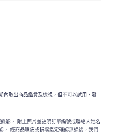
期內取出商品鑑賞及檢視，但不可以試用，發
錄影， 附上照片並註明訂單編號或聯絡人姓名
員聯繫確認， 經商品瑕疵或損壞鑑定確認無誤後，我們