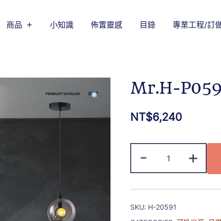
商品
小知識
佈置靈感
目錄
專業工程/訂
Mr.H-P05
NT$
6,240
-
+
SKU:
H-20591