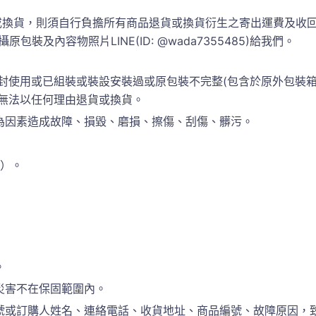
換貨，則須自行負擔所有商品退貨或換貨衍生之寄出運費及收回運
包裝及內容物照片LINE(ID: @wada7355485)給我們。
封使用或已組裝或裝設安裝過或原包裝不完整(包含於原外包裝
恕無法以任何理由退貨或換貨。
為因素造成故障、損毀、磨損、擦傷、刮傷、髒污。
準）。
。
災害不在保固範圍內。
訂購人姓名、連絡電話、收貨地址、商品編號、故障原因，致電於(