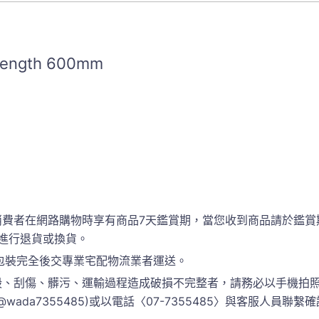
 length 600mm
消費者在網路購物時享有商品7天鑑賞期，當您收到商品請於鑑賞
進行退貨或換貨。
包裝完全後交專業宅配物流業者運送。
、刮傷、髒污、運輸過程造成破損不完整者，請務必以手機拍照
 @wada7355485)或以電話〈07-7355485〉與客服人