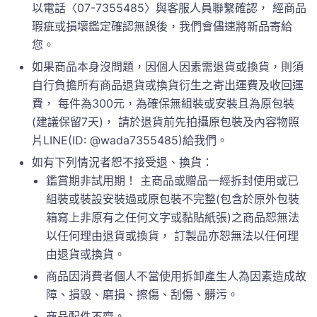
以電話〈07-7355485〉與客服人員聯繫確認， 經商品
瑕疵或損壞鑑定確認無誤後，我們會儘速將新品寄給
您。
如果商品本身沒問題，因個人因素需退貨或換貨，則須
自行負擔所有商品退貨或換貨衍生之寄出運費及收回運
費， 每件為300元，為確保無組裝或安裝且為原包裝
(建議保留7天)， 請於退貨前先拍攝原包裝及內容物照
片LINE(ID: @wada7355485)給我們。
如有下列情況者恕不接受退、換貨：
鑑賞期非試用期！ 主商品或贈品一經拆封使用或已
組裝或裝設安裝過或原包裝不完整(包含於原外包裝
箱寫上非原有之任何文字或黏貼紙張)之商品恕無法
以任何理由退貨或換貨， 訂製品亦恕無法以任何理
由退貨或換貨。
商品因消費者個人不當使用拆卸產生人為因素造成故
障、損毀、磨損、擦傷、刮傷、髒污。
商品配件不齊。