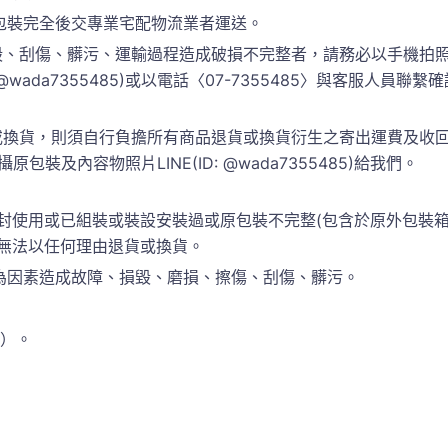
包裝完全後交專業宅配物流業者運送。
、刮傷、髒污、運輸過程造成破損不完整者，請務必以手機拍照
 @wada7355485)或以電話〈07-7355485〉與客服人
換貨，則須自行負擔所有商品退貨或換貨衍生之寄出運費及收回運
包裝及內容物照片LINE(ID: @wada7355485)給我們。
封使用或已組裝或裝設安裝過或原包裝不完整(包含於原外包裝
恕無法以任何理由退貨或換貨。
為因素造成故障、損毀、磨損、擦傷、刮傷、髒污。
準）。