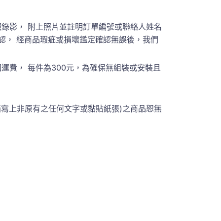
錄影， 附上照片並註明訂單編號或聯絡人姓名
員聯繫確認， 經商品瑕疵或損壞鑑定確認無誤後，我們
費， 每件為300元，為確保無組裝或安裝且
箱寫上非原有之任何文字或黏貼紙張)之商品恕無