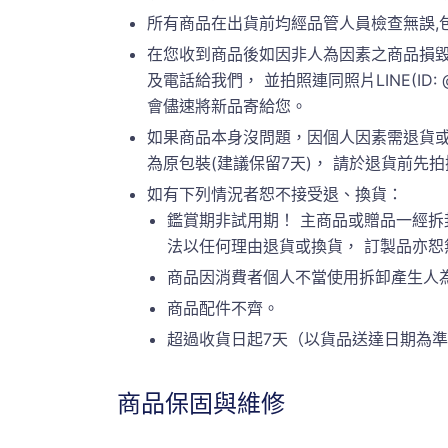
所有商品在出貨前均經品管人員檢查無誤,
在您收到商品後如因非人為因素之商品損毀
及電話給我們， 並拍照連同照片LINE(ID:
會儘速將新品寄給您。
如果商品本身沒問題，因個人因素需退貨或
為原包裝(建議保留7天)， 請於退貨前先拍攝原
如有下列情況者恕不接受退、換貨：
鑑賞期非試用期！ 主商品或贈品一經拆
法以任何理由退貨或換貨， 訂製品亦
商品因消費者個人不當使用拆卸產生人
商品配件不齊。
超過收貨日起7天（以貨品送達日期為
商品保固與維修