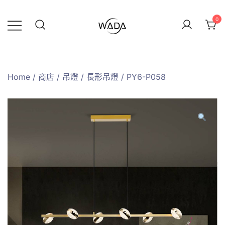
0
緯達燈飾
緯達燈飾企業行
Home
/
商店
/
吊燈
/
長形吊燈
/ PY6-P058