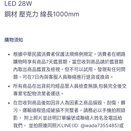
LED 28W
鋼材 壓克力 線長1000mm
購物須知
根據中華民國消費者保護法規條例規定，消費者在網路
購物時享有商品7天鑑賞期，當您收到商品請於鑑賞期
內取出商品鑑賞及檢視，但不可以試用，發現有任何問
題，可在7日內與客服人員聯絡進行退貨或換貨。
所有商品在出貨前均經品管人員檢查無誤,包裝完全後交
專業宅配物流業者運送。
在您收到商品後如因非人為因素之商品損毀、刮傷、髒
污、運輸過程造成破損不完整者，請務必以手機拍照錄
影， 附上照片並註明訂單編號或聯絡人姓名及電話給
我們， 並拍照連同照片LINE(ID: @wada7355485)或