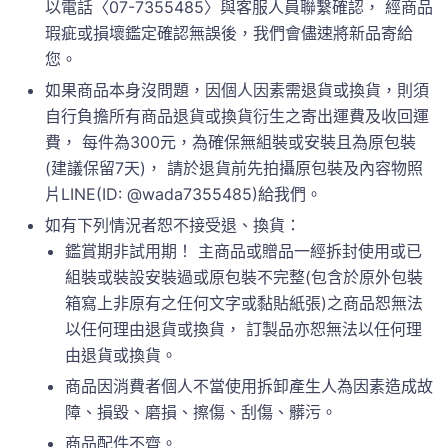
以電話〈07-7355485〉與客服人員聯繫確認， 經商品
瑕疵或損壞鑑定確認無誤後，我們會儘速將新品寄給
您。
如果商品本身沒問題，因個人因素需退貨或換貨，則須
自行負擔所有商品退貨或換貨衍生之寄出運費及收回運
費， 每件為300元，為確保無組裝或安裝且為原包裝
(建議保留7天)， 請於退貨前先拍攝原包裝及內容物照
片LINE(ID: @wada7355485)給我們。
如有下列情況者恕不接受退、換貨：
鑑賞期非試用期！ 主商品或贈品一經拆封使用或已
組裝或裝設安裝過或原包裝不完整(包含於原外包裝
箱寫上非原有之任何文字或黏貼紙張)之商品恕無法
以任何理由退貨或換貨， 訂製品亦恕無法以任何理
由退貨或換貨。
商品因消費者個人不當使用拆卸產生人為因素造成故
障、損毀、磨損、擦傷、刮傷、髒污。
商品配件不齊。