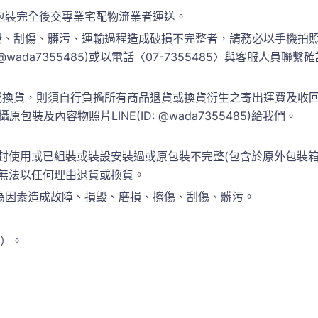
包裝完全後交專業宅配物流業者運送。
、刮傷、髒污、運輸過程造成破損不完整者，請務必以手機拍照
 @wada7355485)或以電話〈07-7355485〉與客服人
換貨，則須自行負擔所有商品退貨或換貨衍生之寄出運費及收回運
包裝及內容物照片LINE(ID: @wada7355485)給我們。
封使用或已組裝或裝設安裝過或原包裝不完整(包含於原外包裝
恕無法以任何理由退貨或換貨。
為因素造成故障、損毀、磨損、擦傷、刮傷、髒污。
準）。