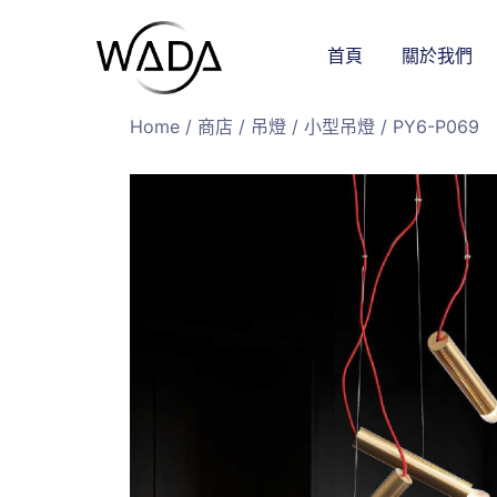
首頁
關於我們
緯達燈飾
緯達燈飾企業行
Home
/
商店
/
吊燈
/
小型吊燈
/ PY6-P069