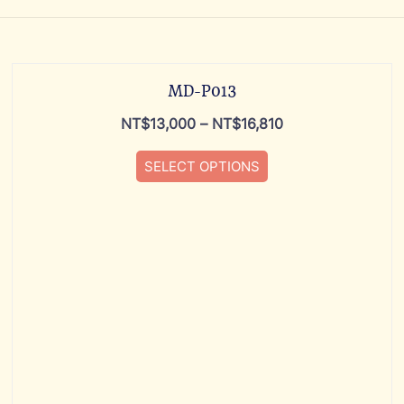
MD-P013
NT$
13,000
–
NT$
16,810
SELECT OPTIONS