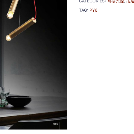
CATEGORIES:
可換光源
,
吊
TAG:
PY6