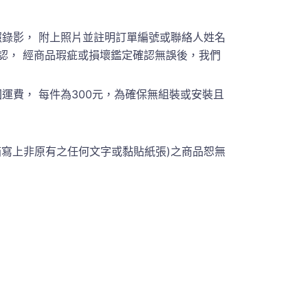
錄影， 附上照片並註明訂單編號或聯絡人姓名
員聯繫確認， 經商品瑕疵或損壞鑑定確認無誤後，我們
費， 每件為300元，為確保無組裝或安裝且
箱寫上非原有之任何文字或黏貼紙張)之商品恕無