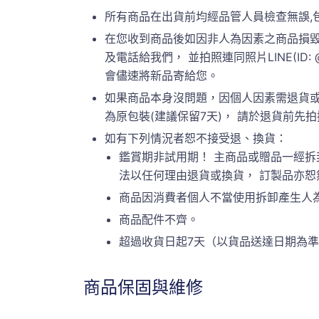
所有商品在出貨前均經品管人員檢查無誤,
在您收到商品後如因非人為因素之商品損毀
及電話給我們， 並拍照連同照片LINE(ID:
會儘速將新品寄給您。
如果商品本身沒問題，因個人因素需退貨或
為原包裝(建議保留7天)， 請於退貨前先拍攝原
如有下列情況者恕不接受退、換貨：
鑑賞期非試用期！ 主商品或贈品一經拆
法以任何理由退貨或換貨， 訂製品亦
商品因消費者個人不當使用拆卸產生人
商品配件不齊。
超過收貨日起7天（以貨品送達日期為
商品保固與維修