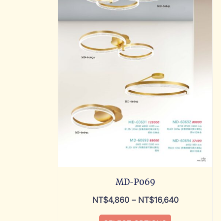
MD-P069
NT$
4,860
–
NT$
16,640