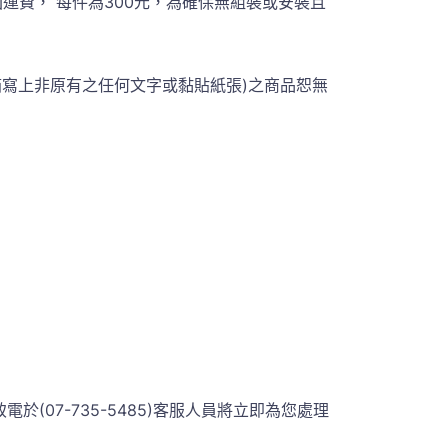
費， 每件為300元，為確保無組裝或安裝且
箱寫上非原有之任何文字或黏貼紙張)之商品恕無
07-735-5485)客服人員將立即為您處理