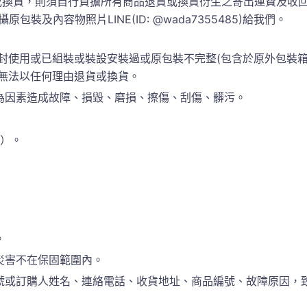
換貨，則須自行負擔所有商品退貨或換貨衍生之寄出運費及收回運
包裝及內容物照片LINE(ID: @wada7355485)給我們。
封使用或已組裝或裝設安裝過或原包裝不完整(包含於原外包裝
恕無法以任何理由退貨或換貨。
為因素造成故障、損毀、磨損、擦傷、刮傷、髒污。
準）。
。
災害不在保固範圍內。
訂購人姓名、連絡電話、收貨地址、商品編號、故障原因，致電於(