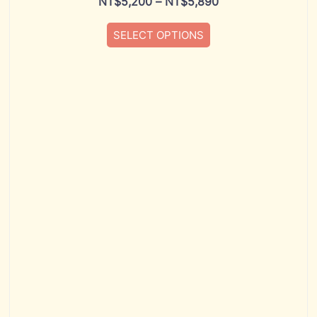
NT$
5,200
–
NT$
5,890
SELECT OPTIONS