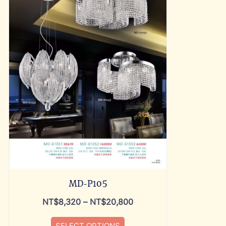
MD-P105
NT$
8,320
–
NT$
20,800
SELECT OPTIONS