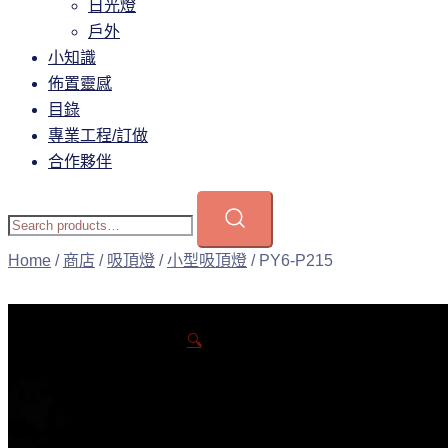
日光燈
戶外
小知識
佈置靈感
目錄
專業工程/訂做
合作夥伴
Home
/
商店
/
吸頂燈
/
小型吸頂燈
/ PY6-P215
🔍