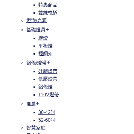
特惠商品
雙線軌道
燈泡/光源
基礎燈具
崁燈
平板燈
輕鋼架
鋁條/燈帶
硅膠燈帶
低壓燈帶
鋁條燈
110V燈帶
風扇
30-42吋
52-60吋
智慧家庭