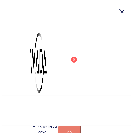
首頁
關於我們
商品
0
吊燈
特惠商品
小型吊燈
中大型吊燈
長形吊燈
水晶
緯達燈飾
緯達燈飾企業行
可換光源
吸頂燈
特惠商品