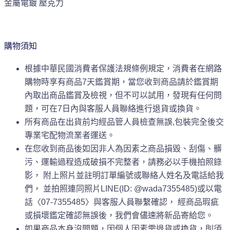
金屬電鍍 壓克力
購物須知
根據中華民國消費者保護法規條例規定，消費者在網路
購物時享有商品7天鑑賞期，當您收到商品請於鑑賞期
內取出商品鑑賞及檢視，但不可以試用，發現有任何問
題，可在7日內與客服人員聯絡進行退貨或換貨。
所有商品在出貨前均經品管人員檢查無誤,包裝完全後交
專業宅配物流業者運送。
在您收到商品後如因非人為因素之商品損毀、刮傷、髒
污、運輸過程造成破損不完整者，請務必以手機拍照錄
影， 附上照片並註明訂單編號或聯絡人姓名及電話給我
們， 並拍照連同照片LINE(ID: @wada7355485)或以電
話〈07-7355485〉與客服人員聯繫確認， 經商品瑕疵
或損壞鑑定確認無誤後，我們會儘速將新品寄給您。
如果商品本身沒問題，因個人因素需退貨或換貨，則須