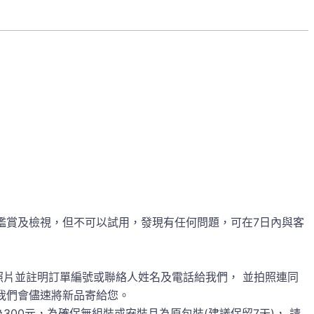
鑑賞及檢視，但不可以試用，發現有任何問題，可在7日內與客
照片並註明訂單編號或聯絡人姓名及電話給我們， 並拍照連同
誤後，我們會儘速將新品寄給您。
00元，為確保無組裝或安裝且為原包裝(建議保留7天)， 請