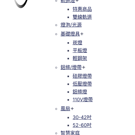
軌道燈
軌道燈
特惠商品
特惠商品
雙線軌道
緯達燈飾
緯達燈飾企業行
雙線軌道
燈泡/光源
燈泡/光源
基礎燈具
基礎燈具
崁燈
崁燈
平板燈
平板燈
輕鋼架
輕鋼架
鋁條/燈帶
鋁條/燈帶
硅膠燈帶
硅膠燈帶
低壓燈帶
低壓燈帶
鋁條燈
鋁條燈
110V燈帶
110V燈帶
風扇
風扇
30-42吋
30-42吋
52-60吋
52-60吋
智慧家庭