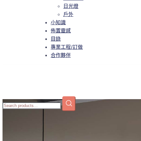
智慧家庭
日光燈
日光燈
戶外
戶外
小知識
小知識
佈置靈感
佈置靈感
目錄
目錄
專業工程/訂做
專業工程/訂做
合作夥伴
合作夥伴
Home
/
商店
/
壁燈
/
室內壁燈
/ PY6-P229