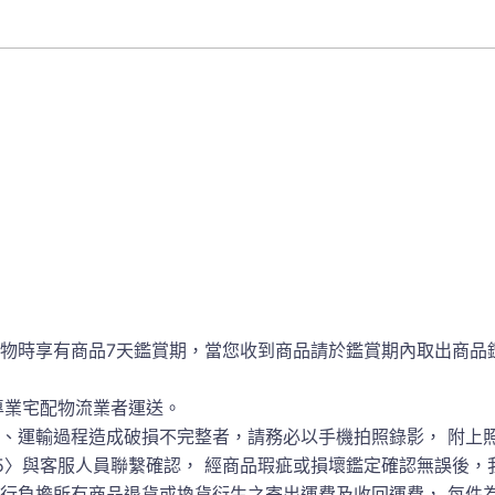
物時享有商品7天鑑賞期，當您收到商品請於鑑賞期內取出商品
專業宅配物流業者運送。
、運輸過程造成破損不完整者，請務必以手機拍照錄影， 附上
7-7355485〉與客服人員聯繫確認， 經商品瑕疵或損壞鑑定確認無
負擔所有商品退貨或換貨衍生之寄出運費及收回運費， 每件為3