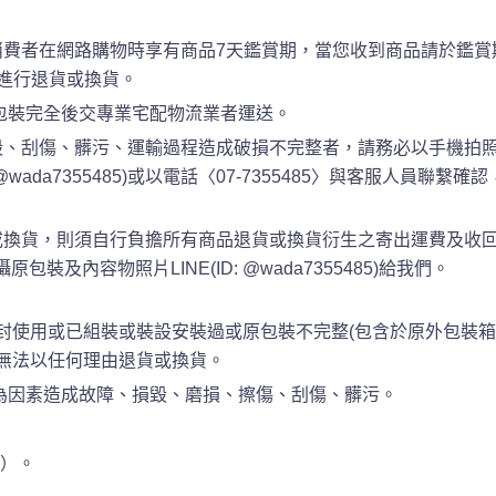
消費者在網路購物時享有商品7天鑑賞期，當您收到商品請於鑑賞
進行退貨或換貨。
包裝完全後交專業宅配物流業者運送。
、刮傷、髒污、運輸過程造成破損不完整者，請務必以手機拍照
 @wada7355485)或以電話〈07-7355485〉與客服人員
換貨，則須自行負擔所有商品退貨或換貨衍生之寄出運費及收回運
裝及內容物照片LINE(ID: @wada7355485)給我們。
封使用或已組裝或裝設安裝過或原包裝不完整(包含於原外包裝箱
恕無法以任何理由退貨或換貨。
為因素造成故障、損毀、磨損、擦傷、刮傷、髒污。
準）。