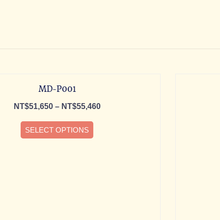
MD-P001
NT$
51,650
–
NT$
55,460
SELECT OPTIONS