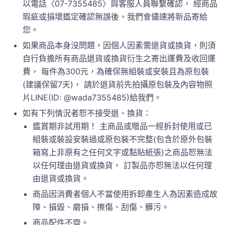
以電話〈07-7355485〉與客服人員聯繫確認， 經商品
瑕疵或損壞鑑定確認無誤後，我們會儘速將新品寄給
您。
如果商品本身沒問題，因個人因素需退貨或換貨，則須
自行負擔所有商品退貨或換貨衍生之寄出運費及收回運
費， 每件為300元，為確保無組裝或安裝且為原包裝
(建議保留7天)， 請於退貨前先拍攝原包裝及內容物照
片LINE(ID: @wada7355485)給我們。
如有下列情況者恕不接受退、換貨：
鑑賞期非試用期！ 主商品或贈品一經拆封使用或已
組裝或裝設安裝過或原包裝不完整(包含於原外包裝
箱寫上非原有之任何文字或黏貼紙張)之商品恕無法
以任何理由退貨或換貨， 訂製品亦恕無法以任何理
由退貨或換貨。
商品因消費者個人不當使用拆卸產生人為因素造成故
障、損毀、磨損、擦傷、刮傷、髒污。
商品配件不齊。