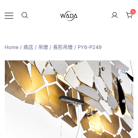
0
緯達燈飾
緯達燈飾企業行
Home
/
商店
/
吊燈
/
長形吊燈
/ PY6-P249