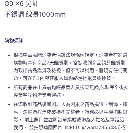
G9 x6 另計
不銹鋼 線長1000mm
購物須知
根據中華民國消費者保護法規條例規定，消費者在網路
購物時享有商品7天鑑賞期，當您收到商品請於鑑賞期
內取出商品鑑賞及檢視，但不可以試用，發現有任何問
題，可在7日內與客服人員聯絡進行退貨或換貨。
所有商品在出貨前均經品管人員檢查無誤,包裝完全後交
專業宅配物流業者運送。
在您收到商品後如因非人為因素之商品損毀、刮傷、髒
污、運輸過程造成破損不完整者，請務必以手機拍照錄
影， 附上照片並註明訂單編號或聯絡人姓名及電話給
我們， 並拍照連同照片LINE(ID: @wada7355485)或