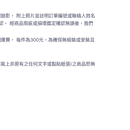
錄影， 附上照片並註明訂單編號或聯絡人姓名
員聯繫確認， 經商品瑕疵或損壞鑑定確認無誤後，我們
費， 每件為300元，為確保無組裝或安裝且
箱寫上非原有之任何文字或黏貼紙張)之商品恕無