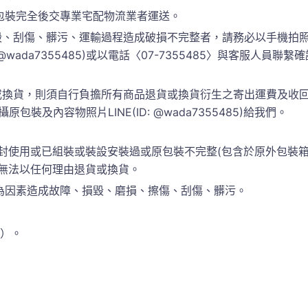
包裝完全後交專業宅配物流業者運送。
、刮傷、髒污、運輸過程造成破損不完整者，請務必以手機拍照
 @wada7355485)或以電話〈07-7355485〉與客服人
換貨，則須自行負擔所有商品退貨或換貨衍生之寄出運費及收回運
包裝及內容物照片LINE(ID: @wada7355485)給我們。
封使用或已組裝或裝設安裝過或原包裝不完整(包含於原外包裝
恕無法以任何理由退貨或換貨。
為因素造成故障、損毀、磨損、擦傷、刮傷、髒污。
準）。