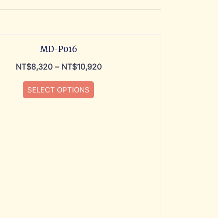
MD-P016
NT$
8,320
–
NT$
10,920
SELECT OPTIONS