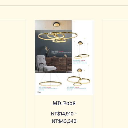
MD-P008
NT$
14,910
–
NT$
43,340