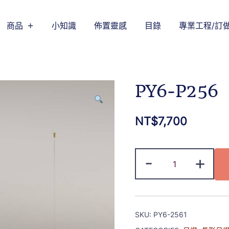
商品
小知識
佈置靈感
目錄
專業工程/訂
PY6-P256
NT$
7,700
-
+
SKU:
PY6-2561