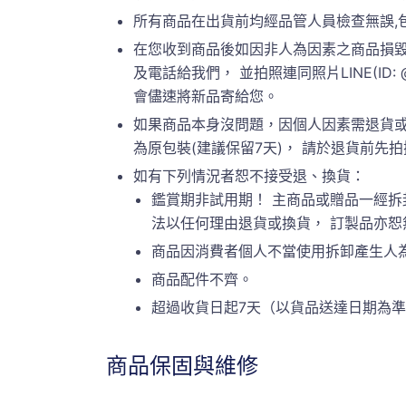
所有商品在出貨前均經品管人員檢查無誤,
在您收到商品後如因非人為因素之商品損毀
及電話給我們， 並拍照連同照片LINE(ID:
會儘速將新品寄給您。
如果商品本身沒問題，因個人因素需退貨或
為原包裝(建議保留7天)， 請於退貨前先拍攝原
如有下列情況者恕不接受退、換貨：
鑑賞期非試用期！ 主商品或贈品一經拆
法以任何理由退貨或換貨， 訂製品亦
商品因消費者個人不當使用拆卸產生人
商品配件不齊。
超過收貨日起7天（以貨品送達日期為
商品保固與維修