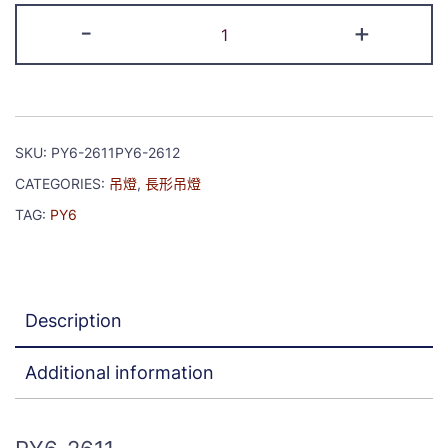
-
+
SKU:
PY6-2611PY6-2612
CATEGORIES:
吊燈
,
長形吊燈
TAG:
PY6
Description
Additional information