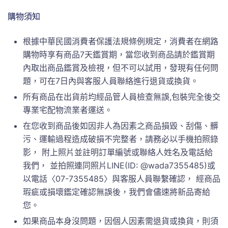
購物須知
根據中華民國消費者保護法規條例規定，消費者在網路
購物時享有商品7天鑑賞期，當您收到商品請於鑑賞期
內取出商品鑑賞及檢視，但不可以試用，發現有任何問
題，可在7日內與客服人員聯絡進行退貨或換貨。
所有商品在出貨前均經品管人員檢查無誤,包裝完全後交
專業宅配物流業者運送。
在您收到商品後如因非人為因素之商品損毀、刮傷、髒
污、運輸過程造成破損不完整者，請務必以手機拍照錄
影， 附上照片並註明訂單編號或聯絡人姓名及電話給
我們， 並拍照連同照片LINE(ID: @wada7355485)或
以電話〈07-7355485〉與客服人員聯繫確認， 經商品
瑕疵或損壞鑑定確認無誤後，我們會儘速將新品寄給
您。
如果商品本身沒問題，因個人因素需退貨或換貨，則須