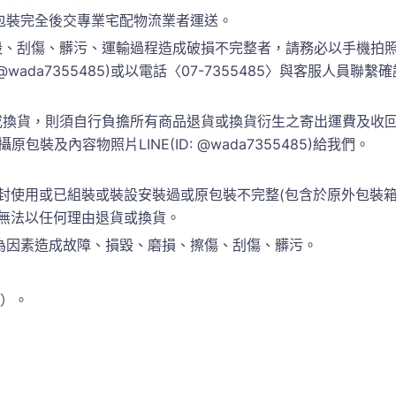
包裝完全後交專業宅配物流業者運送。
、刮傷、髒污、運輸過程造成破損不完整者，請務必以手機拍照
 @wada7355485)或以電話〈07-7355485〉與客服人
換貨，則須自行負擔所有商品退貨或換貨衍生之寄出運費及收回運
包裝及內容物照片LINE(ID: @wada7355485)給我們。
封使用或已組裝或裝設安裝過或原包裝不完整(包含於原外包裝
恕無法以任何理由退貨或換貨。
為因素造成故障、損毀、磨損、擦傷、刮傷、髒污。
準）。