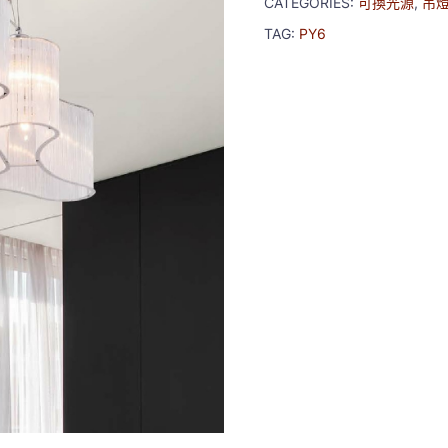
CATEGORIES:
可換光源
,
吊
TAG:
PY6