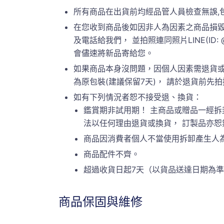
所有商品在出貨前均經品管人員檢查無誤,
在您收到商品後如因非人為因素之商品損毀
及電話給我們， 並拍照連同照片LINE(ID:
會儘速將新品寄給您。
如果商品本身沒問題，因個人因素需退貨或
為原包裝(建議保留7天)， 請於退貨前先拍攝原
如有下列情況者恕不接受退、換貨：
鑑賞期非試用期！ 主商品或贈品一經拆
法以任何理由退貨或換貨， 訂製品亦
商品因消費者個人不當使用拆卸產生人
商品配件不齊。
超過收貨日起7天（以貨品送達日期為
商品保固與維修