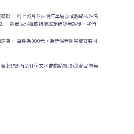
錄影， 附上照片並註明訂單編號或聯絡人姓名
員聯繫確認， 經商品瑕疵或損壞鑑定確認無誤後，我們
費， 每件為300元，為確保無組裝或安裝且
箱寫上非原有之任何文字或黏貼紙張)之商品恕無