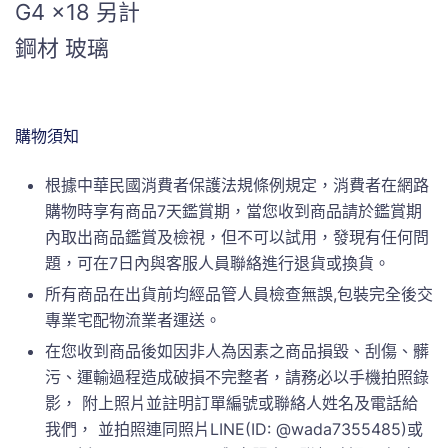
G4 x18 另計
鋼材 玻璃
購物須知
根據中華民國消費者保護法規條例規定，消費者在網路
購物時享有商品7天鑑賞期，當您收到商品請於鑑賞期
內取出商品鑑賞及檢視，但不可以試用，發現有任何問
題，可在7日內與客服人員聯絡進行退貨或換貨。
所有商品在出貨前均經品管人員檢查無誤,包裝完全後交
專業宅配物流業者運送。
在您收到商品後如因非人為因素之商品損毀、刮傷、髒
污、運輸過程造成破損不完整者，請務必以手機拍照錄
影， 附上照片並註明訂單編號或聯絡人姓名及電話給
我們， 並拍照連同照片LINE(ID: @wada7355485)或