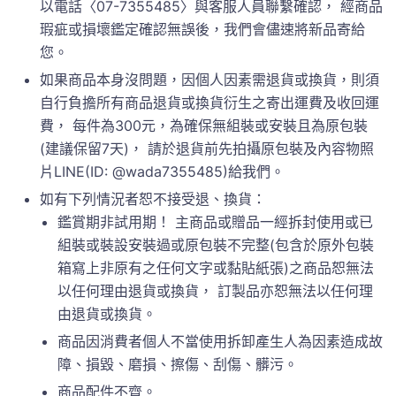
以電話〈07-7355485〉與客服人員聯繫確認， 經商品
瑕疵或損壞鑑定確認無誤後，我們會儘速將新品寄給
您。
如果商品本身沒問題，因個人因素需退貨或換貨，則須
自行負擔所有商品退貨或換貨衍生之寄出運費及收回運
費， 每件為300元，為確保無組裝或安裝且為原包裝
(建議保留7天)， 請於退貨前先拍攝原包裝及內容物照
片LINE(ID: @wada7355485)給我們。
如有下列情況者恕不接受退、換貨：
鑑賞期非試用期！ 主商品或贈品一經拆封使用或已
組裝或裝設安裝過或原包裝不完整(包含於原外包裝
箱寫上非原有之任何文字或黏貼紙張)之商品恕無法
以任何理由退貨或換貨， 訂製品亦恕無法以任何理
由退貨或換貨。
商品因消費者個人不當使用拆卸產生人為因素造成故
障、損毀、磨損、擦傷、刮傷、髒污。
商品配件不齊。