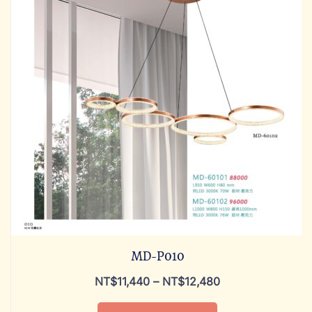
MD-P010
NT$
11,440
–
NT$
12,480