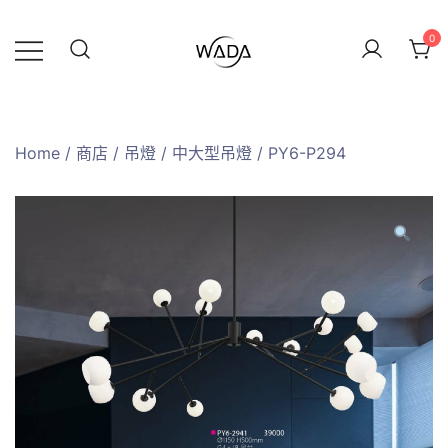
0
緯達燈飾
緯達燈飾企業行
Home
/
商店
/
吊燈
/
中大型吊燈
/ PY6-P294