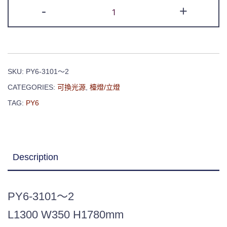
-
+
SKU:
PY6-3101～2
CATEGORIES:
可換光源
,
檯燈/立燈
TAG:
PY6
Description
PY6-3101～2
L1300 W350 H1780mm