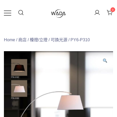
0
緯達燈飾企業行
緯達燈飾
Home
/
商店
/
檯燈/立燈
/
可換光源
/ PY6-P310