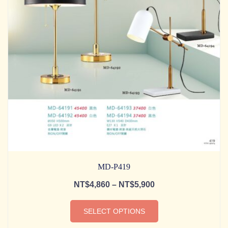
MD-P419
NT$
4,860
–
NT$
5,900
SELECT OPTIONS