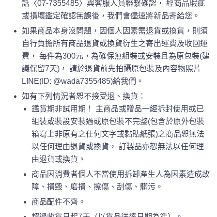
話〈07-7355485〉與客服人員聯繫確認， 經商品瑕疵
或損壞鑑定確認無誤後，我們會儘速將新品寄給您。
如果商品本身沒問題，因個人因素需退貨或換貨，則須
自行負擔所有商品退貨或換貨衍生之寄出運費及收回運
費， 每件為300元，為確保無組裝或安裝且為原包裝(建
議保留7天)， 請於退貨前先拍攝原包裝及內容物照片
LINE(ID: @wada7355485)給我們。
如有下列情況者恕不接受退、換貨：
鑑賞期非試用期！ 主商品或贈品一經拆封使用或已
組裝或裝設安裝過或原包裝不完整(包含於原外包裝
箱寫上非原有之任何文字或黏貼紙張)之商品恕無法
以任何理由退貨或換貨， 訂製品亦恕無法以任何理
由退貨或換貨。
商品因消費者個人不當使用拆卸產生人為因素造成故
障、損毀、磨損、擦傷、刮傷、髒污。
商品配件不齊。
超過收貨日起7天（以貨品送達日期為準）。