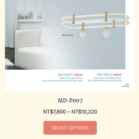
MD-P007
NT$
7,800
–
NT$
10,220
SELECT OPTIONS