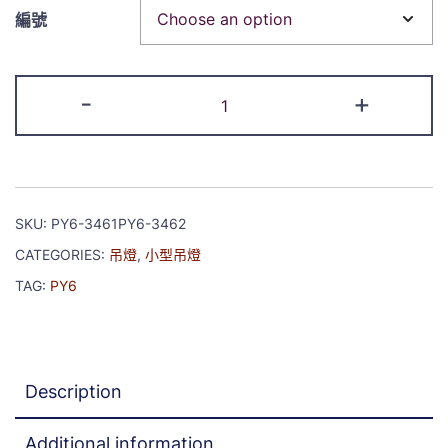
編號
-
+
SKU:
PY6-3461PY6-3462
CATEGORIES:
吊燈
,
小型吊燈
TAG:
PY6
Description
Additional information