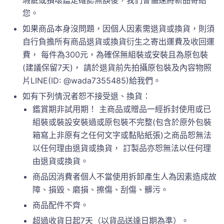
瑕疵或損壞鑑定確認無誤後，我們會儘速將新品寄給
您。
如果商品本身沒問題，因個人因素需退貨或換貨，則須
自行負擔所有商品退貨或換貨衍生之寄出運費及收回運
費， 每件為300元，為確保無組裝或安裝且為原包裝
(建議保留7天)， 請於退貨前先拍攝原包裝及內容物照
片LINE(ID: @wada7355485)給我們。
如有下列情況者恕不接受退、換貨：
鑑賞期非試用期！ 主商品或贈品一經拆封使用或已
組裝或裝設安裝過或原包裝不完整(包含於原外包裝
箱寫上非原有之任何文字或黏貼紙張)之商品恕無法
以任何理由退貨或換貨， 訂製品亦恕無法以任何理
由退貨或換貨。
商品因消費者個人不當使用拆卸產生人為因素造成故
障、損毀、磨損、擦傷、刮傷、髒污。
商品配件不齊。
超過收貨日起7天（以貨品送達日期為準）。