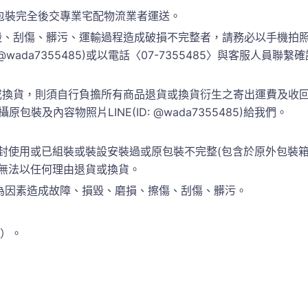
包裝完全後交專業宅配物流業者運送。
、刮傷、髒污、運輸過程造成破損不完整者，請務必以手機拍照
 @wada7355485)或以電話〈07-7355485〉與客服人
換貨，則須自行負擔所有商品退貨或換貨衍生之寄出運費及收回運
包裝及內容物照片LINE(ID: @wada7355485)給我們。
封使用或已組裝或裝設安裝過或原包裝不完整(包含於原外包裝
恕無法以任何理由退貨或換貨。
為因素造成故障、損毀、磨損、擦傷、刮傷、髒污。
準）。