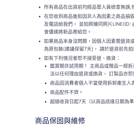
所有商品在出貨前均經品管人員檢查無誤,
在您收到商品後如因非人為因素之商品損毀
及電話給我們， 並拍照連同照片LINE(ID:
會儘速將新品寄給您。
如果商品本身沒問題，因個人因素需退貨或
為原包裝(建議保留7天)， 請於退貨前先拍攝原
如有下列情況者恕不接受退、換貨：
鑑賞期非試用期！ 主商品或贈品一經拆
法以任何理由退貨或換貨， 訂製品亦
商品因消費者個人不當使用拆卸產生人
商品配件不齊。
超過收貨日起7天（以貨品送達日期為
商品保固與維修