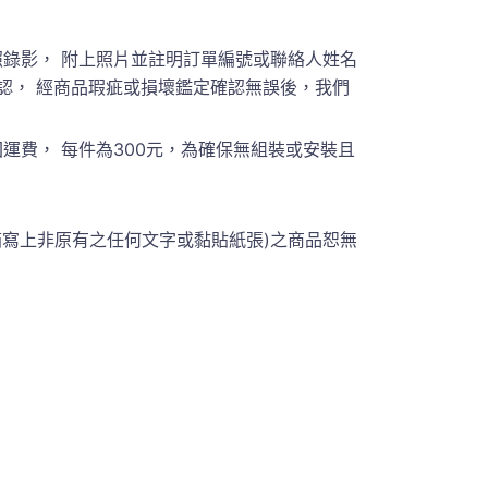
錄影， 附上照片並註明訂單編號或聯絡人姓名
員聯繫確認， 經商品瑕疵或損壞鑑定確認無誤後，我們
費， 每件為300元，為確保無組裝或安裝且
箱寫上非原有之任何文字或黏貼紙張)之商品恕無