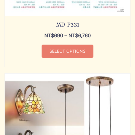
MD-P331
NT$
690
–
NT$
6,760
SELECT OPTIONS