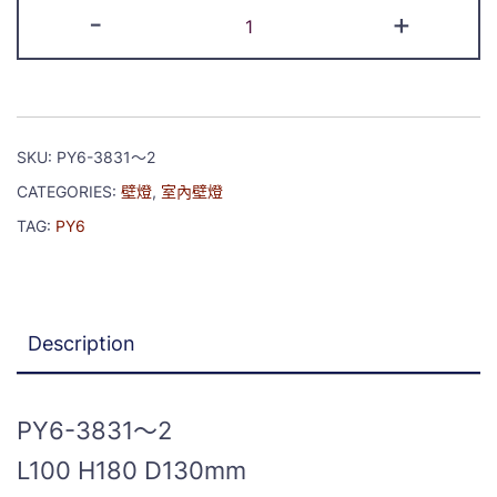
-
+
SKU:
PY6-3831～2
CATEGORIES:
壁燈
,
室內壁燈
TAG:
PY6
Description
PY6-3831～2
L100 H180 D130mm