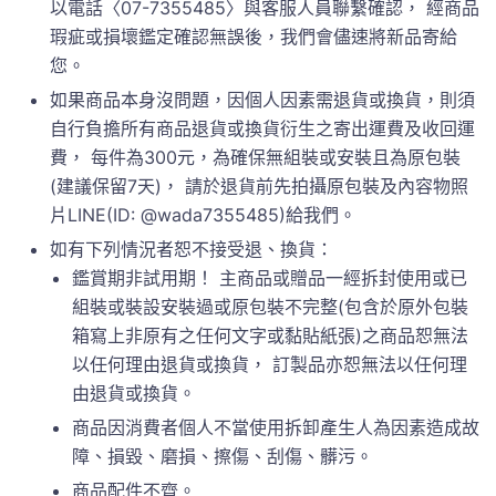
以電話〈07-7355485〉與客服人員聯繫確認， 經商品
瑕疵或損壞鑑定確認無誤後，我們會儘速將新品寄給
您。
如果商品本身沒問題，因個人因素需退貨或換貨，則須
自行負擔所有商品退貨或換貨衍生之寄出運費及收回運
費， 每件為300元，為確保無組裝或安裝且為原包裝
(建議保留7天)， 請於退貨前先拍攝原包裝及內容物照
片LINE(ID: @wada7355485)給我們。
如有下列情況者恕不接受退、換貨：
鑑賞期非試用期！ 主商品或贈品一經拆封使用或已
組裝或裝設安裝過或原包裝不完整(包含於原外包裝
箱寫上非原有之任何文字或黏貼紙張)之商品恕無法
以任何理由退貨或換貨， 訂製品亦恕無法以任何理
由退貨或換貨。
商品因消費者個人不當使用拆卸產生人為因素造成故
障、損毀、磨損、擦傷、刮傷、髒污。
商品配件不齊。