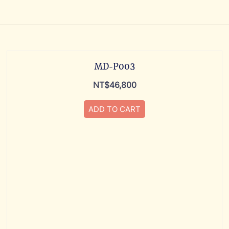
MD-P003
NT$
46,800
ADD TO CART