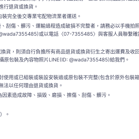
進行退貨或換貨。
包裝完全後交專業宅配物流業者運送。
、刮傷、髒污、運輸過程造成破損不完整者，請務必以手機拍照
 @wada7355485)或以電話〈07-7355485〉與客服人
換貨，則須自行負擔所有商品退貨或換貨衍生之寄出運費及收回運
包裝及內容物照片LINE(ID: @wada7355485)給我們。
封使用或已組裝或裝設安裝過或原包裝不完整(包含於原外包裝
恕無法以任何理由退貨或換貨。
為因素造成故障、損毀、磨損、擦傷、刮傷、髒污。
準）。