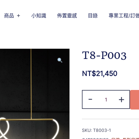
商品
小知識
佈置靈感
目錄
專業工程/訂
T8-P003
NT$
21,450
-
+
SKU:
T8003-1