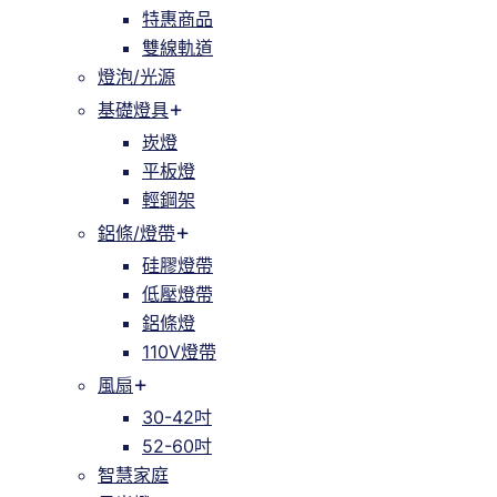
特惠商品
雙線軌道
燈泡/光源
基礎燈具
崁燈
平板燈
輕鋼架
鋁條/燈帶
硅膠燈帶
低壓燈帶
鋁條燈
110V燈帶
風扇
30-42吋
52-60吋
智慧家庭