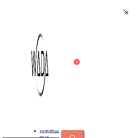
首頁
關於我們
商品
0
吊燈
特惠商品
小型吊燈
中大型吊燈
長形吊燈
水晶
緯達燈飾
緯達燈飾企業行
可換光源
吸頂燈
特惠商品