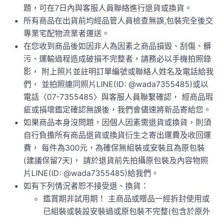
題，可在7日內與客服人員聯絡進行退貨或換貨。
所有商品在出貨前均經品管人員檢查無誤,包裝完全後交
專業宅配物流業者運送。
在您收到商品後如因非人為因素之商品損毀、刮傷、髒
污、運輸過程造成破損不完整者，請務必以手機拍照錄
影， 附上照片並註明訂單編號或聯絡人姓名及電話給我
們， 並拍照連同照片LINE(ID: @wada7355485)或以
電話〈07-7355485〉與客服人員聯繫確認， 經商品瑕
疵或損壞鑑定確認無誤後，我們會儘速將新品寄給您。
如果商品本身沒問題，因個人因素需退貨或換貨，則須
自行負擔所有商品退貨或換貨衍生之寄出運費及收回運
費， 每件為300元，為確保無組裝或安裝且為原包裝
(建議保留7天)， 請於退貨前先拍攝原包裝及內容物照
片LINE(ID: @wada7355485)給我們。
如有下列情況者恕不接受退、換貨：
鑑賞期非試用期！ 主商品或贈品一經拆封使用或
已組裝或裝設安裝過或原包裝不完整(包含於原外