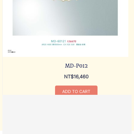
MD-P012
NT$
16,460
ADD TO CART