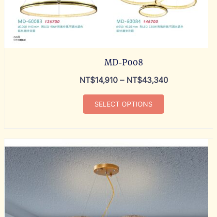
MD-P008
NT$
14,910
–
NT$
43,340
SELECT OPTIONS