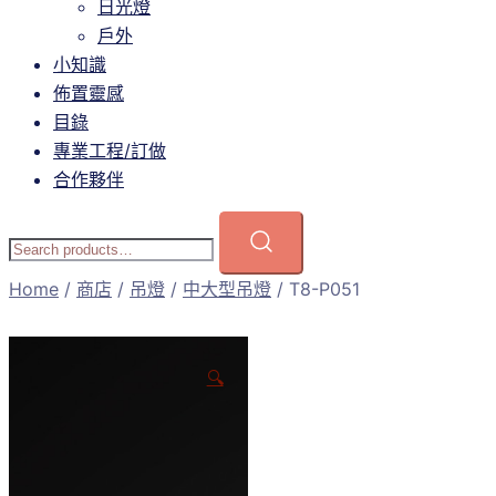
日光燈
戶外
小知識
佈置靈感
目錄
專業工程/訂做
合作夥伴
Home
/
商店
/
吊燈
/
中大型吊燈
/ T8-P051
🔍