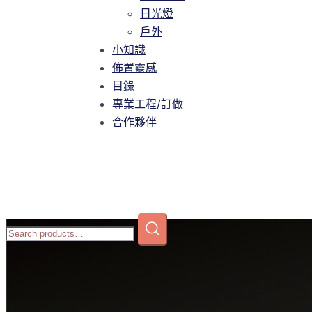
智慧家庭
日光燈
日光燈
戶外
戶外
小知識
小知識
佈置靈感
佈置靈感
目錄
目錄
專業工程/訂做
專業工程/訂做
合作夥伴
合作夥伴
Home
/
商店
/
吊燈
/
小型吊燈
/ T8-P067