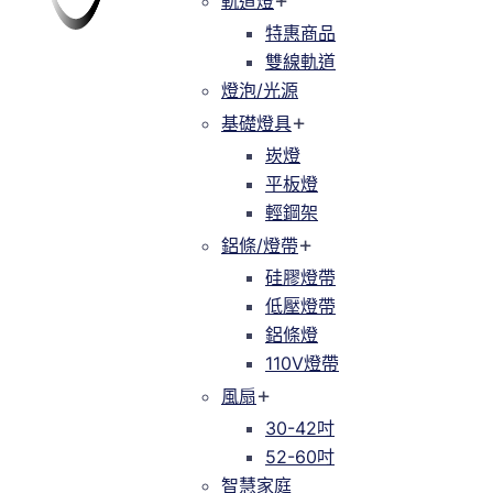
軌道燈
軌道燈
特惠商品
特惠商品
雙線軌道
緯達燈飾
緯達燈飾企業行
雙線軌道
燈泡/光源
燈泡/光源
基礎燈具
基礎燈具
崁燈
崁燈
平板燈
平板燈
輕鋼架
輕鋼架
鋁條/燈帶
鋁條/燈帶
硅膠燈帶
硅膠燈帶
低壓燈帶
低壓燈帶
鋁條燈
鋁條燈
110V燈帶
110V燈帶
風扇
風扇
30-42吋
30-42吋
52-60吋
52-60吋
智慧家庭