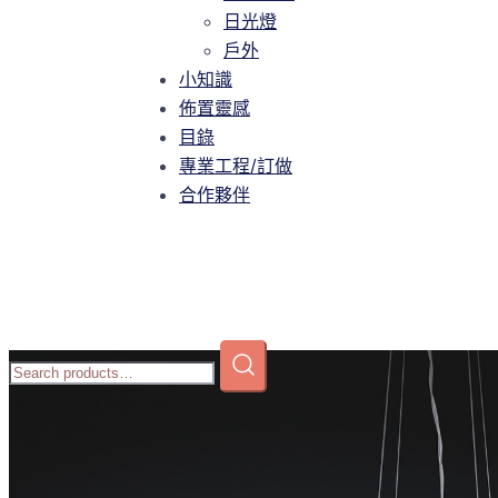
智慧家庭
日光燈
日光燈
戶外
戶外
小知識
小知識
佈置靈感
佈置靈感
目錄
目錄
專業工程/訂做
專業工程/訂做
合作夥伴
合作夥伴
Home
/
商店
/
吊燈
/
中大型吊燈
/ T8-P076