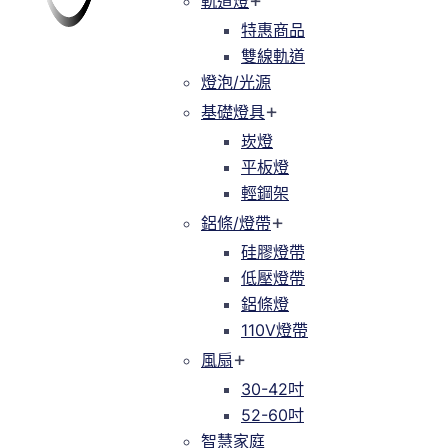
軌道燈
軌道燈
特惠商品
特惠商品
雙線軌道
緯達燈飾
緯達燈飾企業行
雙線軌道
燈泡/光源
燈泡/光源
基礎燈具
基礎燈具
崁燈
崁燈
平板燈
平板燈
輕鋼架
輕鋼架
鋁條/燈帶
鋁條/燈帶
硅膠燈帶
硅膠燈帶
低壓燈帶
低壓燈帶
鋁條燈
鋁條燈
110V燈帶
110V燈帶
風扇
風扇
30-42吋
30-42吋
52-60吋
52-60吋
智慧家庭