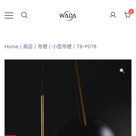
0
緯達燈飾企業行
緯達燈飾
Home
/
商店
/
吊燈
/
小型吊燈
/ T8-P078