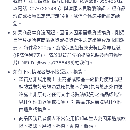
我們， 並拍照連同照片LINE(ID: @wada7355485)或
以電話〈07-7355485〉與客服人員聯繫確認， 經商品
瑕疵或損壞鑑定確認無誤後，我們會儘速將新品寄給
您。
如果商品本身沒問題，因個人因素需退貨或換貨，則須
自行負擔所有商品退貨或換貨衍生之寄出運費及收回運
費， 每件為300元，為確保無組裝或安裝且為原包裝
(建議保留7天)， 請於退貨前先拍攝原包裝及內容物照
片LINE(ID: @wada7355485)給我們。
如有下列情況者恕不接受退、換貨：
鑑賞期非試用期！ 主商品或贈品一經拆封使用或已
組裝或裝設安裝過或原包裝不完整(包含於原外包裝
箱寫上非原有之任何文字或黏貼紙張)之商品恕無法
以任何理由退貨或換貨， 訂製品亦恕無法以任何理
由退貨或換貨。
商品因消費者個人不當使用拆卸產生人為因素造成故
障、損毀、磨損、擦傷、刮傷、髒污。