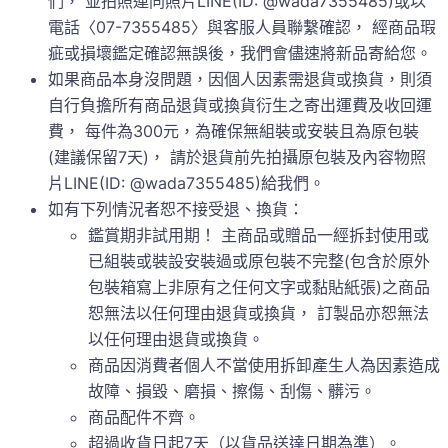
們， 並拍照連同照片LINE(ID: @wada7355485)或以
電話〈07-7355485〉與客服人員聯繫確認， 經商品瑕
疵或損壞鑑定確認無誤後，我們會儘速將新品寄給您。
如果商品本身沒問題，因個人因素需退貨或換貨，則須
自行負擔所有商品退貨或換貨衍生之寄出運費及收回運
費， 每件為300元，為確保無組裝或安裝且為原包裝
(建議保留7天)， 請於退貨前先拍攝原包裝及內容物照
片LINE(ID: @wada7355485)給我們。
如有下列情況者恕不接受退、換貨：
鑑賞期非試用期！ 主商品或贈品一經拆封使用或
已組裝或裝設安裝過或原包裝不完整(包含於原外
包裝箱寫上非原有之任何文字或黏貼紙張)之商品
恕無法以任何理由退貨或換貨， 訂製品亦恕無法
以任何理由退貨或換貨。
商品因消費者個人不當使用拆卸產生人為因素造成
故障、損毀、磨損、擦傷、刮傷、髒污。
商品配件不齊。
超過收貨日起7天（以貨品送達日期為準）。