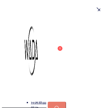
首頁
關於我們
商品
0
吊燈
特惠商品
小型吊燈
中大型吊燈
長形吊燈
水晶
緯達燈飾
緯達燈飾企業行
可換光源
吸頂燈
特惠商品