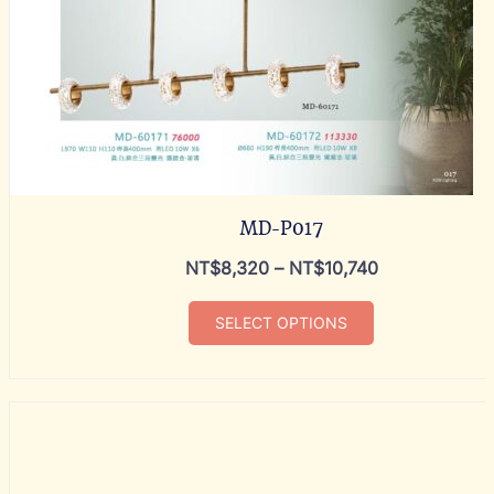
MD-P017
NT$
8,320
–
NT$
10,740
SELECT OPTIONS