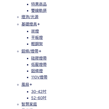
特惠商品
雙線軌道
燈泡/光源
基礎燈具
崁燈
平板燈
輕鋼架
鋁條/燈帶
硅膠燈帶
低壓燈帶
鋁條燈
110V燈帶
風扇
30-42吋
52-60吋
智慧家庭