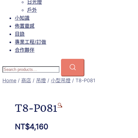
日光燈
戶外
小知識
佈置靈感
目錄
專業工程/訂做
合作夥伴
Home
/
商店
/
吊燈
/
小型吊燈
/ T8-P081
T8-P081
🔍
NT$
4,160