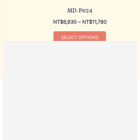
MD-P024
NT$
6,930
–
NT$
11,780
SELECT OPTIONS