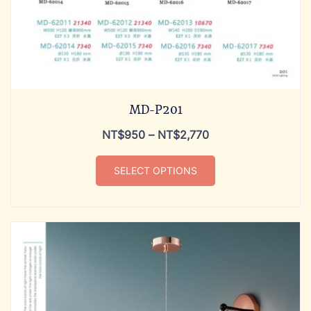
MD-P201
NT$
950
–
NT$
2,770
SELECT OPTIONS