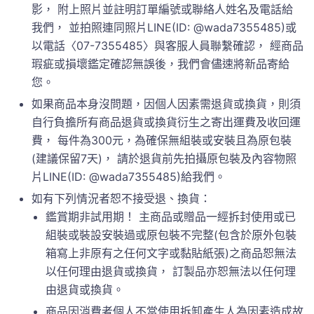
影， 附上照片並註明訂單編號或聯絡人姓名及電話給
我們， 並拍照連同照片LINE(ID: @wada7355485)或
以電話〈07-7355485〉與客服人員聯繫確認， 經商品
瑕疵或損壞鑑定確認無誤後，我們會儘速將新品寄給
您。
如果商品本身沒問題，因個人因素需退貨或換貨，則須
自行負擔所有商品退貨或換貨衍生之寄出運費及收回運
費， 每件為300元，為確保無組裝或安裝且為原包裝
(建議保留7天)， 請於退貨前先拍攝原包裝及內容物照
片LINE(ID: @wada7355485)給我們。
如有下列情況者恕不接受退、換貨：
鑑賞期非試用期！ 主商品或贈品一經拆封使用或已
組裝或裝設安裝過或原包裝不完整(包含於原外包裝
箱寫上非原有之任何文字或黏貼紙張)之商品恕無法
以任何理由退貨或換貨， 訂製品亦恕無法以任何理
由退貨或換貨。
商品因消費者個人不當使用拆卸產生人為因素造成故