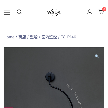
0
緯達燈飾
緯達燈飾企業行
Home
/
商店
/
壁燈
/
室內壁燈
/ T8-P146