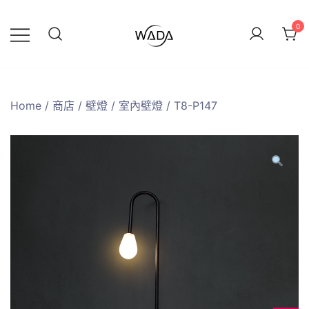
0
緯達燈飾企業行
緯達燈飾
Home
/
商店
/
壁燈
/
室內壁燈
/ T8-P147