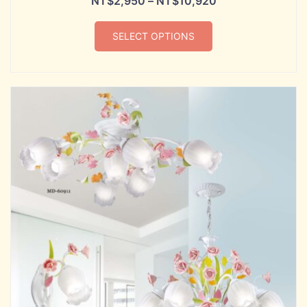
NT$
2,950
–
NT$
10,920
SELECT OPTIONS