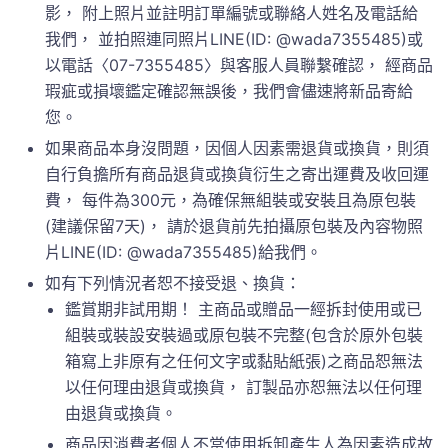
影， 附上照片並註明訂單編號或聯絡人姓名及電話給
我們， 並拍照連同照片LINE(ID: @wada7355485)或
以電話〈07-7355485〉與客服人員聯繫確認， 經商品
瑕疵或損壞鑑定確認無誤後，我們會儘速將新品寄給
您。
如果商品本身沒問題，因個人因素需退貨或換貨，則須
自行負擔所有商品退貨或換貨衍生之寄出運費及收回運
費， 每件為300元，為確保無組裝或安裝且為原包裝
(建議保留7天)， 請於退貨前先拍攝原包裝及內容物照
片LINE(ID: @wada7355485)給我們。
如有下列情況者恕不接受退、換貨：
鑑賞期非試用期！ 主商品或贈品一經拆封使用或已
組裝或裝設安裝過或原包裝不完整(包含於原外包裝
箱寫上非原有之任何文字或黏貼紙張)之商品恕無法
以任何理由退貨或換貨， 訂製品亦恕無法以任何理
由退貨或換貨。
商品因消費者個人不當使用拆卸產生人為因素造成故