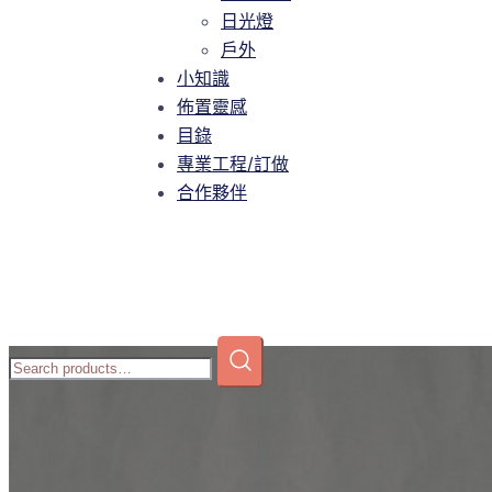
智慧家庭
日光燈
日光燈
戶外
戶外
小知識
小知識
佈置靈感
佈置靈感
目錄
目錄
專業工程/訂做
專業工程/訂做
合作夥伴
合作夥伴
Home
/
商店
/
壁燈
/
室內壁燈
/ T8-P183