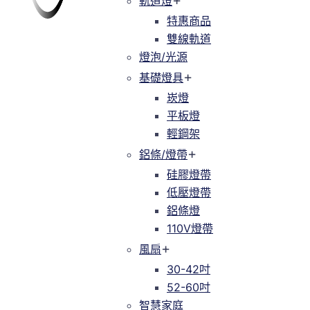
軌道燈
軌道燈
特惠商品
特惠商品
雙線軌道
緯達燈飾
緯達燈飾企業行
雙線軌道
燈泡/光源
燈泡/光源
基礎燈具
基礎燈具
崁燈
崁燈
平板燈
平板燈
輕鋼架
輕鋼架
鋁條/燈帶
鋁條/燈帶
硅膠燈帶
硅膠燈帶
低壓燈帶
低壓燈帶
鋁條燈
鋁條燈
110V燈帶
110V燈帶
風扇
風扇
30-42吋
30-42吋
52-60吋
52-60吋
智慧家庭