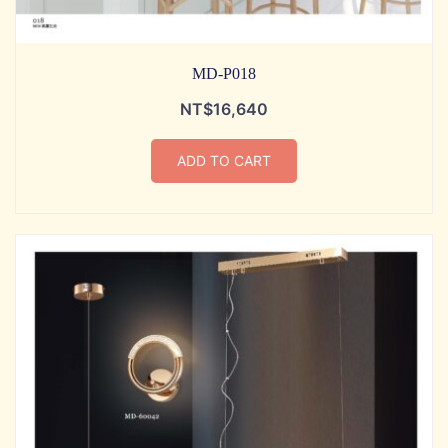
MD-P018
NT$
16,640
ADD TO CART