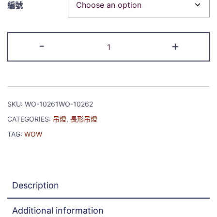
編號
-
+
SKU:
WO-10261WO-10262
CATEGORIES:
吊燈
,
長形吊燈
TAG:
WOW
Description
Additional information