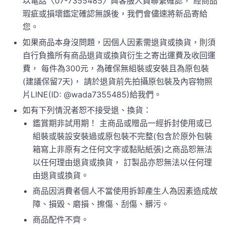
以電話〈07-7355485〉與客服人員聯繫確認， 經商品
瑕疵或損壞鑑定確認無誤後，我們會儘速將新品寄給
您。
如果商品本身沒問題，因個人因素需退貨或換貨，則須
自行負擔所有商品退貨或換貨衍生之寄出運費及收回運
費， 每件為300元，為確保無組裝或安裝且為原包裝
(建議保留7天)， 請於退貨前先拍攝原包裝及內容物照
片LINE(ID: @wada7355485)給我們。
如有下列情況者恕不接受退、換貨：
鑑賞期非試用期！ 主商品或贈品一經拆封使用或已
組裝或裝設安裝過或原包裝不完整(包含於原外包裝
箱寫上非原有之任何文字或黏貼紙張)之商品恕無法
以任何理由退貨或換貨， 訂製品亦恕無法以任何理
由退貨或換貨。
商品因消費者個人不當使用拆卸產生人為因素造成故
障、損毀、磨損、擦傷、刮傷、髒污。
商品配件不齊。