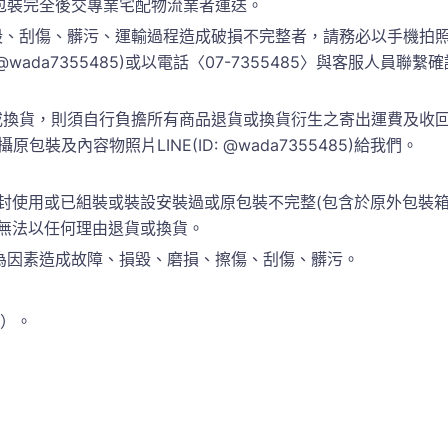
包裝完全後交專業宅配物流業者運送。
、刮傷、髒污、運輸過程造成破損不完整者，請務必以手機拍照
 @wada7355485)或以電話〈07-7355485〉與客服人
換貨，則須自行負擔所有商品退貨或換貨衍生之寄出運費及收回運
包裝及內容物照片LINE(ID: @wada7355485)給我們。
封使用或已組裝或裝設安裝過或原包裝不完整(包含於原外包裝
恕無法以任何理由退貨或換貨。
為因素造成故障、損毀、磨損、擦傷、刮傷、髒污。
準）。