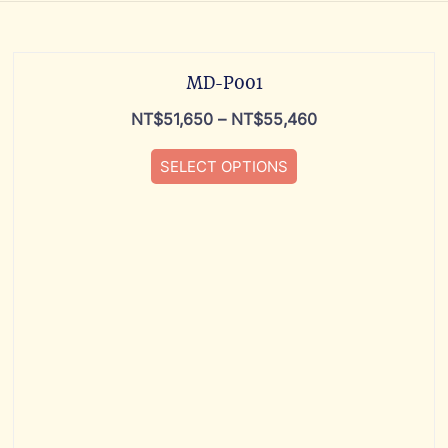
MD-P001
NT$
51,650
–
NT$
55,460
SELECT OPTIONS