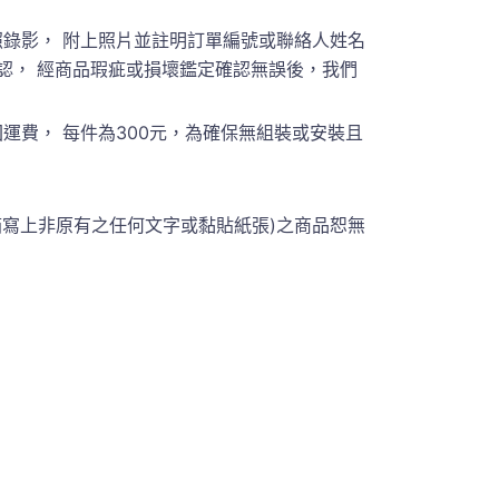
錄影， 附上照片並註明訂單編號或聯絡人姓名
員聯繫確認， 經商品瑕疵或損壞鑑定確認無誤後，我們
費， 每件為300元，為確保無組裝或安裝且
箱寫上非原有之任何文字或黏貼紙張)之商品恕無