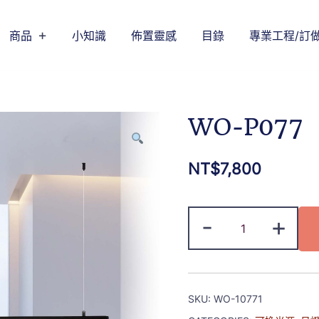
商品
小知識
佈置靈感
目錄
專業工程/訂
WO-P077
NT$
7,800
-
+
SKU:
WO-10771