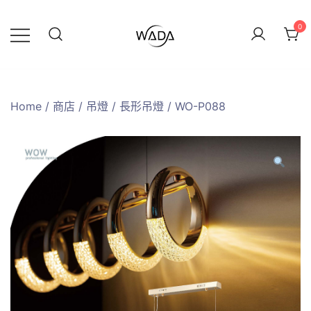
0
緯達燈飾
緯達燈飾企業行
Home
/
商店
/
吊燈
/
長形吊燈
/ WO-P088