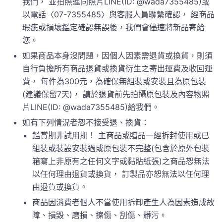
我們， 並拍照連同照片LINE(ID: @wada7355485)或
以電話〈07-7355485〉與客服人員聯繫確認， 經商品
瑕疵或損壞鑑定確認無誤後，我們會儘速將新品寄給
您。
如果商品本身沒問題，因個人因素需退貨或換貨，則須
自行負擔所有商品退貨或換貨衍生之寄出運費及收回運
費， 每件為300元，為確保無組裝或安裝且為原包裝
(建議保留7天)， 請於退貨前先拍攝原包裝及內容物照
片LINE(ID: @wada7355485)給我們。
如有下列情況者恕不接受退、換貨：
鑑賞期非試用期！ 主商品或贈品一經拆封使用或已
組裝或裝設安裝過或原包裝不完整(包含於原外包裝
箱寫上非原有之任何文字或黏貼紙張)之商品恕無法
以任何理由退貨或換貨， 訂製品亦恕無法以任何理
由退貨或換貨。
商品因消費者個人不當使用拆卸產生人為因素造成故
障、損毀、磨損、擦傷、刮傷、髒污。