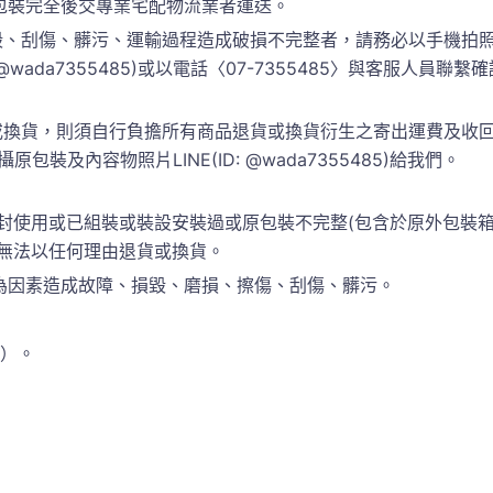
包裝完全後交專業宅配物流業者運送。
、刮傷、髒污、運輸過程造成破損不完整者，請務必以手機拍照
 @wada7355485)或以電話〈07-7355485〉與客服人
換貨，則須自行負擔所有商品退貨或換貨衍生之寄出運費及收回運
包裝及內容物照片LINE(ID: @wada7355485)給我們。
封使用或已組裝或裝設安裝過或原包裝不完整(包含於原外包裝
恕無法以任何理由退貨或換貨。
為因素造成故障、損毀、磨損、擦傷、刮傷、髒污。
準）。