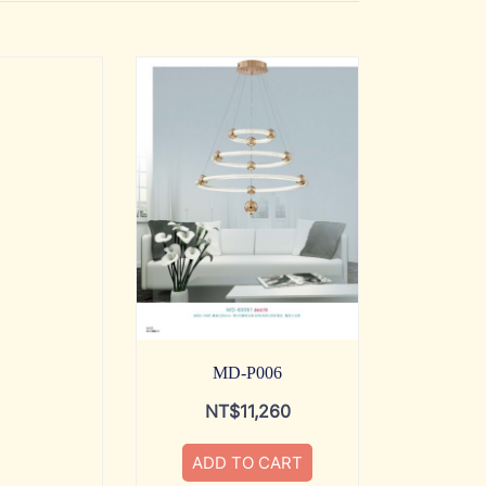
MD-P006
NT$
11,260
ADD TO CART