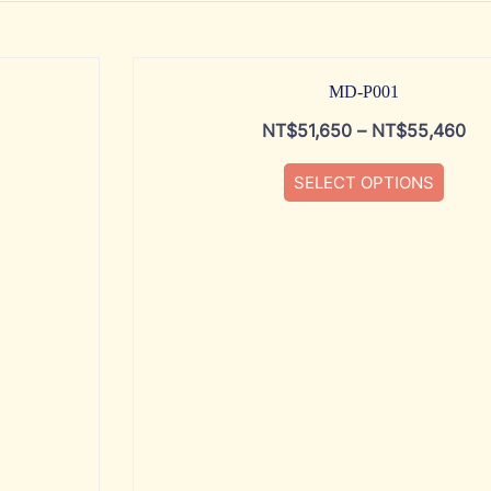
MD-P001
NT$
51,650
–
NT$
55,460
SELECT OPTIONS