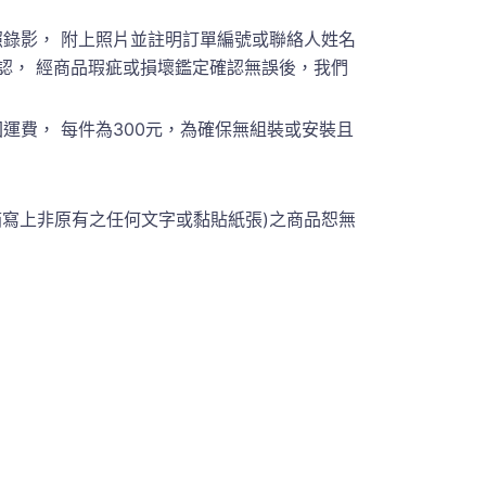
錄影， 附上照片並註明訂單編號或聯絡人姓名
員聯繫確認， 經商品瑕疵或損壞鑑定確認無誤後，我們
費， 每件為300元，為確保無組裝或安裝且
箱寫上非原有之任何文字或黏貼紙張)之商品恕無