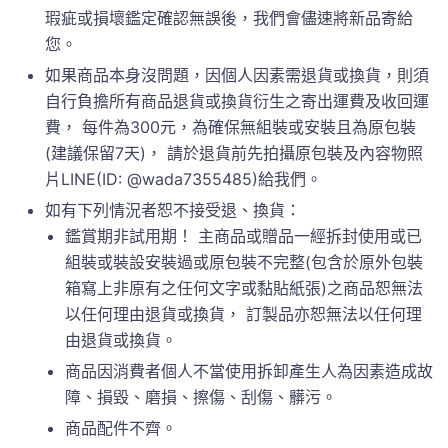
瑕疵或損壞鑑定確認無誤後，我們會儘速將新品寄給
您。
如果商品本身沒問題，因個人因素需退貨或換貨，則須
自行負擔所有商品退貨或換貨衍生之寄出運費及收回運
費， 每件為300元，為確保無組裝或安裝且為原包裝
(建議保留7天)， 請於退貨前先拍攝原包裝及內容物照
片LINE(ID: @wada7355485)給我們。
如有下列情況者恕不接受退、換貨：
鑑賞期非試用期！ 主商品或贈品一經拆封使用或已
組裝或裝設安裝過或原包裝不完整(包含於原外包裝
箱寫上非原有之任何文字或黏貼紙張)之商品恕無法
以任何理由退貨或換貨， 訂製品亦恕無法以任何理
由退貨或換貨。
商品因消費者個人不當使用拆卸產生人為因素造成故
障、損毀、磨損、擦傷、刮傷、髒污。
商品配件不齊。