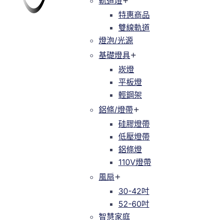
軌道燈
軌道燈
特惠商品
特惠商品
雙線軌道
緯達燈飾
緯達燈飾企業行
雙線軌道
燈泡/光源
燈泡/光源
基礎燈具
基礎燈具
崁燈
崁燈
平板燈
平板燈
輕鋼架
輕鋼架
鋁條/燈帶
鋁條/燈帶
硅膠燈帶
硅膠燈帶
低壓燈帶
低壓燈帶
鋁條燈
鋁條燈
110V燈帶
110V燈帶
風扇
風扇
30-42吋
30-42吋
52-60吋
52-60吋
智慧家庭