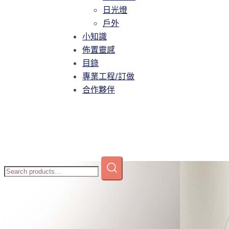
智慧家庭
日光燈
日光燈
戶外
戶外
小知識
小知識
佈置靈感
佈置靈感
目錄
目錄
專業工程/訂做
專業工程/訂做
合作夥伴
合作夥伴
Home
/
商店
/
吊燈
/
中大型吊燈
/ WO-P127