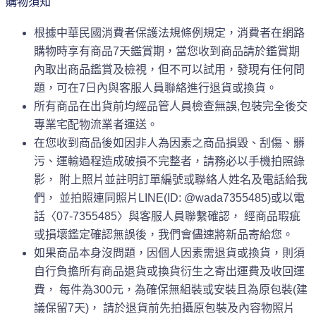
購物須知
根據中華民國消費者保護法規條例規定，消費者在網路
購物時享有商品7天鑑賞期，當您收到商品請於鑑賞期
內取出商品鑑賞及檢視，但不可以試用，發現有任何問
題，可在7日內與客服人員聯絡進行退貨或換貨。
所有商品在出貨前均經品管人員檢查無誤,包裝完全後交
專業宅配物流業者運送。
在您收到商品後如因非人為因素之商品損毀、刮傷、髒
污、運輸過程造成破損不完整者，請務必以手機拍照錄
影， 附上照片並註明訂單編號或聯絡人姓名及電話給我
們， 並拍照連同照片LINE(ID: @wada7355485)或以電
話〈07-7355485〉與客服人員聯繫確認， 經商品瑕疵
或損壞鑑定確認無誤後，我們會儘速將新品寄給您。
如果商品本身沒問題，因個人因素需退貨或換貨，則須
自行負擔所有商品退貨或換貨衍生之寄出運費及收回運
費， 每件為300元，為確保無組裝或安裝且為原包裝(建
議保留7天)， 請於退貨前先拍攝原包裝及內容物照片