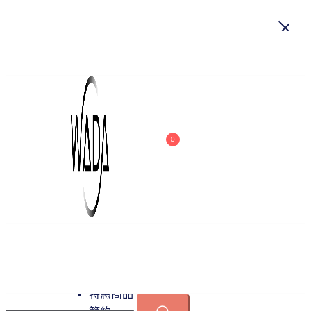
首頁
關於我們
商品
0
吊燈
特惠商品
小型吊燈
中大型吊燈
長形吊燈
水晶
緯達燈飾
緯達燈飾企業行
可換光源
吸頂燈
特惠商品