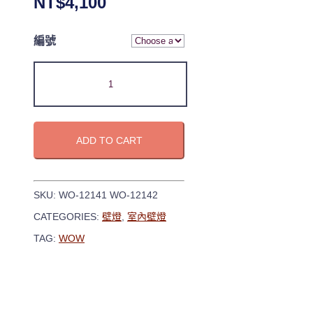
NT$
4,100
編號
ADD TO CART
SKU:
WO-12141 WO-12142
CATEGORIES:
壁燈
,
室內壁燈
TAG:
WOW