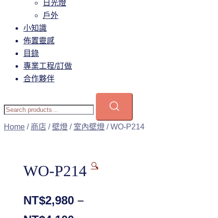
日光燈
戶外
小知識
佈置靈感
目錄
專業工程/訂做
合作夥伴
Home
/
商店
/
壁燈
/
室內壁燈
/ WO-P214
🔍
WO-P214
NT$
2,980
–