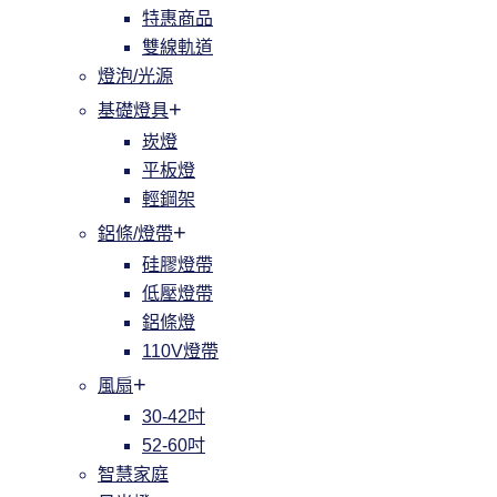
特惠商品
雙線軌道
燈泡/光源
基礎燈具
崁燈
平板燈
輕鋼架
鋁條/燈帶
硅膠燈帶
低壓燈帶
鋁條燈
110V燈帶
風扇
30-42吋
52-60吋
智慧家庭