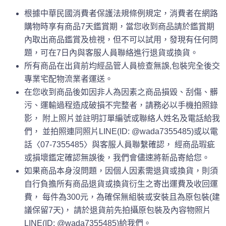
根據中華民國消費者保護法規條例規定，消費者在網路
購物時享有商品7天鑑賞期，當您收到商品請於鑑賞期
內取出商品鑑賞及檢視，但不可以試用，發現有任何問
題，可在7日內與客服人員聯絡進行退貨或換貨。
所有商品在出貨前均經品管人員檢查無誤,包裝完全後交
專業宅配物流業者運送。
在您收到商品後如因非人為因素之商品損毀、刮傷、髒
污、運輸過程造成破損不完整者，請務必以手機拍照錄
影， 附上照片並註明訂單編號或聯絡人姓名及電話給我
們， 並拍照連同照片LINE(ID: @wada7355485)或以電
話〈07-7355485〉與客服人員聯繫確認， 經商品瑕疵
或損壞鑑定確認無誤後，我們會儘速將新品寄給您。
如果商品本身沒問題，因個人因素需退貨或換貨，則須
自行負擔所有商品退貨或換貨衍生之寄出運費及收回運
費， 每件為300元，為確保無組裝或安裝且為原包裝(建
議保留7天)， 請於退貨前先拍攝原包裝及內容物照片
LINE(ID: @wada7355485)給我們。