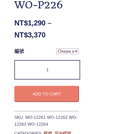
WO-P226
NT$
1,290
–
NT$
3,370
編號
ADD TO CART
SKU:
WO-12261 WO-12262 WO-
12263 WO-12264
CATEGORIES:
壁燈
,
室內壁燈