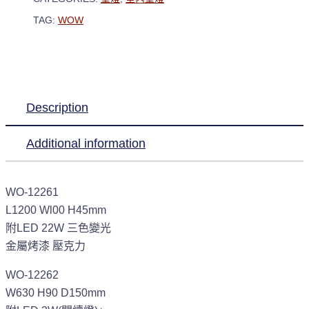
TAG:
WOW
Description
Additional information
WO-12261
L1200 Wl00 H45mm
附LED 22W 三色變光
金屬烤漆 壓克力
WO-12262
W630 H90 D150mm