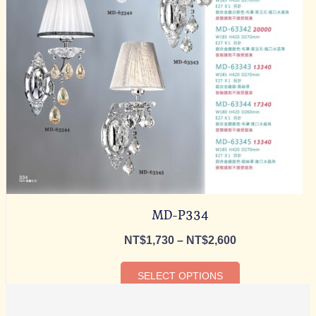
MD-P334
NT$
1,730
–
NT$
2,600
SELECT OPTIONS