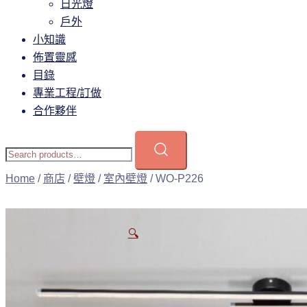
日光燈
戶外
小知識
佈置靈感
目錄
專業工程/訂做
合作夥伴
Home
/
商店
/
壁燈
/
室內壁燈
/ WO-P226
🔍