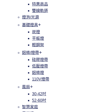
特惠商品
雙線軌道
燈泡/光源
基礎燈具
崁燈
平板燈
輕鋼架
鋁條/燈帶
硅膠燈帶
低壓燈帶
鋁條燈
110V燈帶
風扇
30-42吋
52-60吋
智慧家庭