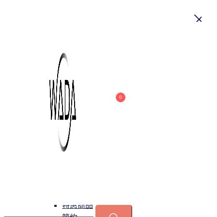
首頁
關於我們
商品
0
吊燈
特惠商品
小型吊燈
中大型吊燈
長形吊燈
水晶
緯達燈飾
緯達燈飾企業行
可換光源
吸頂燈
特惠商品