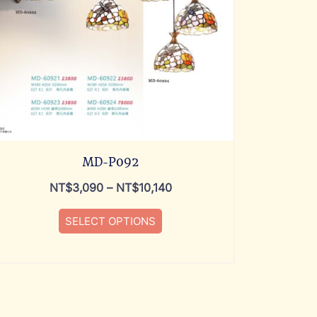
MD-P092
NT$
3,090
–
NT$
10,140
SELECT OPTIONS