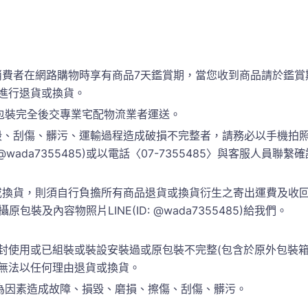
消費者在網路購物時享有商品7天鑑賞期，當您收到商品請於鑑賞
進行退貨或換貨。
包裝完全後交專業宅配物流業者運送。
、刮傷、髒污、運輸過程造成破損不完整者，請務必以手機拍照
 @wada7355485)或以電話〈07-7355485〉與客服人
換貨，則須自行負擔所有商品退貨或換貨衍生之寄出運費及收回運
包裝及內容物照片LINE(ID: @wada7355485)給我們。
封使用或已組裝或裝設安裝過或原包裝不完整(包含於原外包裝
恕無法以任何理由退貨或換貨。
為因素造成故障、損毀、磨損、擦傷、刮傷、髒污。