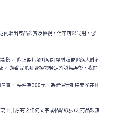
期內取出商品鑑賞及檢視，但不可以試用，發
錄影， 附上照片並註明訂單編號或聯絡人姓名
員聯繫確認， 經商品瑕疵或損壞鑑定確認無誤後，我們
費， 每件為300元，為確保無組裝或安裝且
箱寫上非原有之任何文字或黏貼紙張)之商品恕無