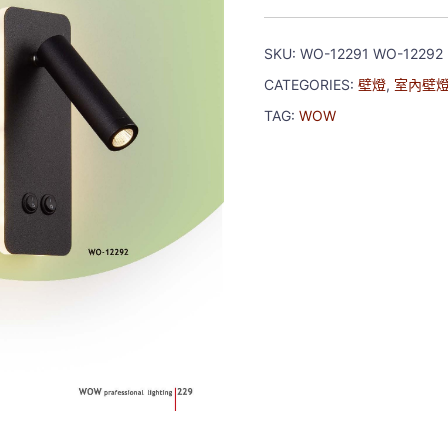
SKU:
WO-12291 WO-12292
CATEGORIES:
壁燈
,
室內壁
TAG:
WOW