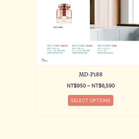
MD-P188
NT$
950
–
NT$
6,590
SELECT OPTIONS