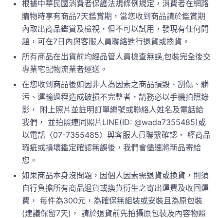
根據中華民國消費者保護法規條例規定，消費者在網路
購物時享有商品7天鑑賞期，當您收到商品請於鑑賞期
內取出商品鑑賞及檢視，但不可以試用，發現有任何問
題，可在7日內與客服人員聯絡進行退貨或換貨。
所有商品在出貨前均經品管人員檢查無誤,包裝完全後交
專業宅配物流業者運送。
在您收到商品後如因非人為因素之商品損毀、刮傷、髒
污、運輸過程造成破損不完整者，請務必以手機拍照錄
影， 附上照片並註明訂單編號或聯絡人姓名及電話給
我們， 並拍照連同照片LINE(ID: @wada7355485)或
以電話〈07-7355485〉與客服人員聯繫確認， 經商品
瑕疵或損壞鑑定確認無誤後，我們會儘速將新品寄給
您。
如果商品本身沒問題，因個人因素需退貨或換貨，則須
自行負擔所有商品退貨或換貨衍生之寄出運費及收回運
費， 每件為300元，為確保無組裝或安裝且為原包裝
(建議保留7天)， 請於退貨前先拍攝原包裝及內容物照