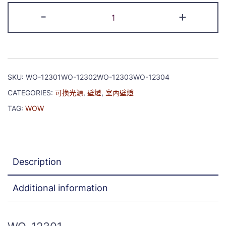
-
+
SKU:
WO-12301WO-12302WO-12303WO-12304
CATEGORIES:
可換光源
,
壁燈
,
室內壁燈
TAG:
WOW
Description
Additional information