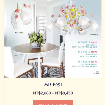
MD-P091
NT$
2,080
–
NT$
8,450