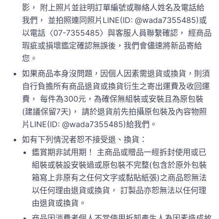
影， 附上照片並註明訂單編號或聯絡人姓名及電話給
我們， 並拍照連同照片LINE(ID: @wada7355485)或
以電話〈07-7355485〉與客服人員聯繫確認， 經商品
瑕疵或損壞鑑定確認無誤後，我們會儘速將新品寄給
您。
如果商品本身沒問題，因個人因素需退貨或換貨，則須
自行負擔所有商品退貨或換貨衍生之寄出運費及收回運
費， 每件為300元，為確保無組裝或安裝且為原包裝
(建議保留7天)， 請於退貨前先拍攝原包裝及內容物照
片LINE(ID: @wada7355485)給我們。
如有下列情況者恕不接受退、換貨：
鑑賞期非試用期！ 主商品或贈品一經拆封使用或已
組裝或裝設安裝過或原包裝不完整(包含於原外包裝
箱寫上非原有之任何文字或黏貼紙張)之商品恕無法
以任何理由退貨或換貨， 訂製品亦恕無法以任何理
由退貨或換貨。
商品因消費者個人不當使用拆卸產生人為因素造成故