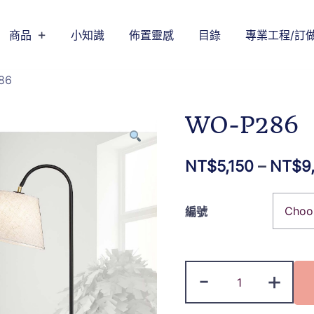
商品
小知識
佈置靈感
目錄
專業工程/訂
86
WO-P286
NT$
5,150
–
NT$
9
編號
-
+