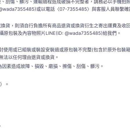
、刮傷、髒污、運輸過程造成破損不完整者，請務必以手機拍照
 @wada7355485)或以電話〈07-7355485〉與客服人
換貨，則須自行負擔所有商品退貨或換貨衍生之寄出運費及收回運
包裝及內容物照片LINE(ID: @wada7355485)給我們。
封使用或已組裝或裝設安裝過或原包裝不完整(包含於原外包裝
恕無法以任何理由退貨或換貨。
為因素造成故障、損毀、磨損、擦傷、刮傷、髒污。
準）。
。