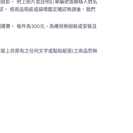
錄影， 附上照片並註明訂單編號或聯絡人姓名
員聯繫確認， 經商品瑕疵或損壞鑑定確認無誤後，我們
費， 每件為300元，為確保無組裝或安裝且
箱寫上非原有之任何文字或黏貼紙張)之商品恕無