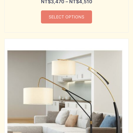
NT$
3,470
–
NT$
4,510
SELECT OPTIONS