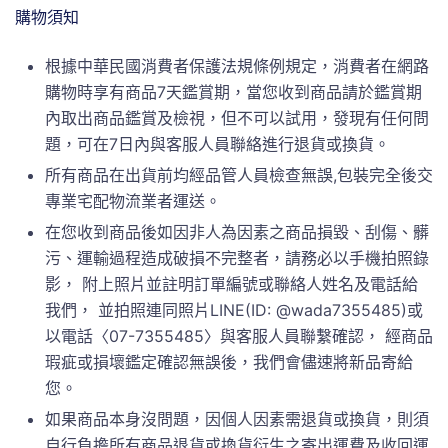
購物須知
根據中華民國消費者保護法規條例規定，消費者在網路
購物時享有商品7天鑑賞期，當您收到商品請於鑑賞期
內取出商品鑑賞及檢視，但不可以試用，發現有任何問
題，可在7日內與客服人員聯絡進行退貨或換貨。
所有商品在出貨前均經品管人員檢查無誤,包裝完全後交
專業宅配物流業者運送。
在您收到商品後如因非人為因素之商品損毀、刮傷、髒
污、運輸過程造成破損不完整者，請務必以手機拍照錄
影， 附上照片並註明訂單編號或聯絡人姓名及電話給
我們， 並拍照連同照片LINE(ID: @wada7355485)或
以電話〈07-7355485〉與客服人員聯繫確認， 經商品
瑕疵或損壞鑑定確認無誤後，我們會儘速將新品寄給
您。
如果商品本身沒問題，因個人因素需退貨或換貨，則須
自行負擔所有商品退貨或換貨衍生之寄出運費及收回運