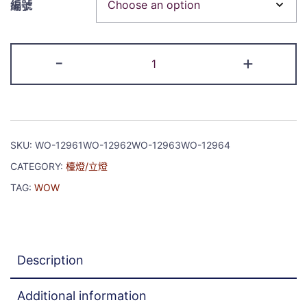
編號
-
+
SKU:
WO-12961WO-12962WO-12963WO-12964
CATEGORY:
檯燈/立燈
TAG:
WOW
Description
Additional information