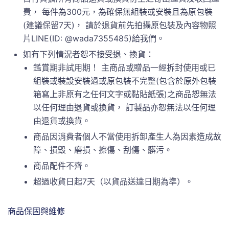
費， 每件為300元，為確保無組裝或安裝且為原包裝
(建議保留7天)， 請於退貨前先拍攝原包裝及內容物照
片LINE(ID: @wada7355485)給我們。
如有下列情況者恕不接受退、換貨：
鑑賞期非試用期！ 主商品或贈品一經拆封使用或已
組裝或裝設安裝過或原包裝不完整(包含於原外包裝
箱寫上非原有之任何文字或黏貼紙張)之商品恕無法
以任何理由退貨或換貨， 訂製品亦恕無法以任何理
由退貨或換貨。
商品因消費者個人不當使用拆卸產生人為因素造成故
障、損毀、磨損、擦傷、刮傷、髒污。
商品配件不齊。
超過收貨日起7天（以貨品送達日期為準）。
商品保固與維修