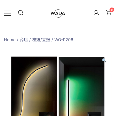
0
緯達燈飾企業行
緯達燈飾
Home
/
商店
/
檯燈/立燈
/ WO-P296