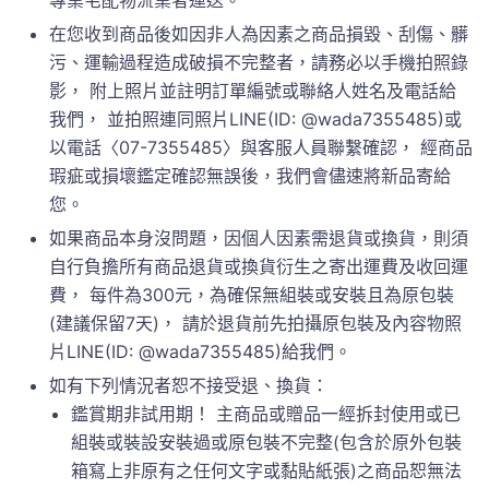
專業宅配物流業者運送。
在您收到商品後如因非人為因素之商品損毀、刮傷、髒
污、運輸過程造成破損不完整者，請務必以手機拍照錄
影， 附上照片並註明訂單編號或聯絡人姓名及電話給
我們， 並拍照連同照片LINE(ID: @wada7355485)或
以電話〈07-7355485〉與客服人員聯繫確認， 經商品
瑕疵或損壞鑑定確認無誤後，我們會儘速將新品寄給
您。
如果商品本身沒問題，因個人因素需退貨或換貨，則須
自行負擔所有商品退貨或換貨衍生之寄出運費及收回運
費， 每件為300元，為確保無組裝或安裝且為原包裝
(建議保留7天)， 請於退貨前先拍攝原包裝及內容物照
片LINE(ID: @wada7355485)給我們。
如有下列情況者恕不接受退、換貨：
鑑賞期非試用期！ 主商品或贈品一經拆封使用或已
組裝或裝設安裝過或原包裝不完整(包含於原外包裝
箱寫上非原有之任何文字或黏貼紙張)之商品恕無法