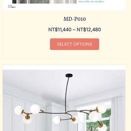
MD-P010
NT$
11,440
–
NT$
12,480
SELECT OPTIONS