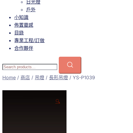
日光燈
戶外
小知識
佈置靈感
目錄
專業工程/訂做
合作夥伴
Home
/
商店
/
吊燈
/
長形吊燈
/ YS-P1039
🔍