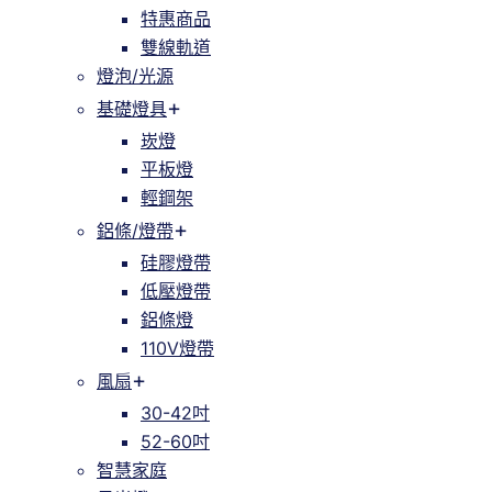
特惠商品
雙線軌道
燈泡/光源
基礎燈具
崁燈
平板燈
輕鋼架
鋁條/燈帶
硅膠燈帶
低壓燈帶
鋁條燈
110V燈帶
風扇
30-42吋
52-60吋
智慧家庭