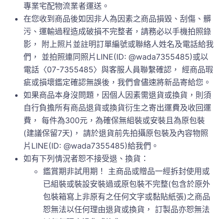
專業宅配物流業者運送。
在您收到商品後如因非人為因素之商品損毀、刮傷、髒
污、運輸過程造成破損不完整者，請務必以手機拍照錄
影， 附上照片並註明訂單編號或聯絡人姓名及電話給我
們， 並拍照連同照片LINE(ID: @wada7355485)或以
電話〈07-7355485〉與客服人員聯繫確認， 經商品瑕
疵或損壞鑑定確認無誤後，我們會儘速將新品寄給您。
如果商品本身沒問題，因個人因素需退貨或換貨，則須
自行負擔所有商品退貨或換貨衍生之寄出運費及收回運
費， 每件為300元，為確保無組裝或安裝且為原包裝
(建議保留7天)， 請於退貨前先拍攝原包裝及內容物照
片LINE(ID: @wada7355485)給我們。
如有下列情況者恕不接受退、換貨：
鑑賞期非試用期！ 主商品或贈品一經拆封使用或
已組裝或裝設安裝過或原包裝不完整(包含於原外
包裝箱寫上非原有之任何文字或黏貼紙張)之商品
恕無法以任何理由退貨或換貨， 訂製品亦恕無法