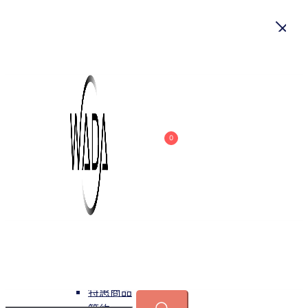
首頁
關於我們
商品
0
吊燈
特惠商品
小型吊燈
中大型吊燈
長形吊燈
水晶
緯達燈飾
緯達燈飾企業行
可換光源
吸頂燈
特惠商品