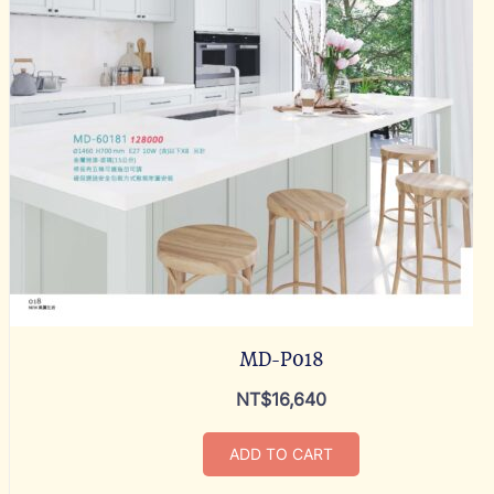
MD-P018
NT$
16,640
ADD TO CART