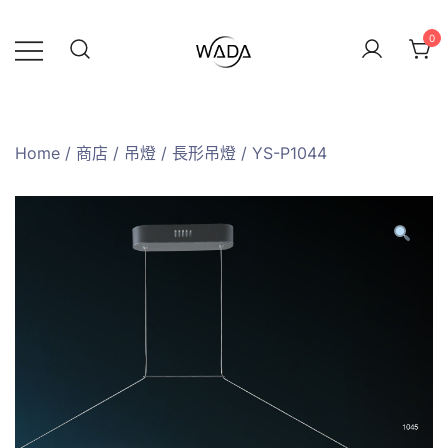
0
緯達燈飾
緯達燈飾企業行
Home
/
商店
/
吊燈
/
長形吊燈
/ YS-P1044