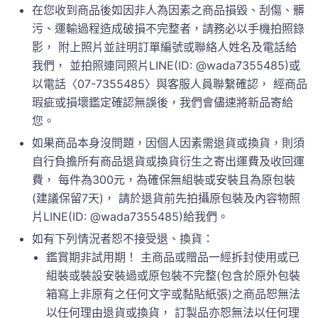
在您收到商品後如因非人為因素之商品損毀、刮傷、髒
污、運輸過程造成破損不完整者，請務必以手機拍照錄
影， 附上照片並註明訂單編號或聯絡人姓名及電話給
我們， 並拍照連同照片LINE(ID: @wada7355485)或
以電話〈07-7355485〉與客服人員聯繫確認， 經商品
瑕疵或損壞鑑定確認無誤後，我們會儘速將新品寄給
您。
如果商品本身沒問題，因個人因素需退貨或換貨，則須
自行負擔所有商品退貨或換貨衍生之寄出運費及收回運
費， 每件為300元，為確保無組裝或安裝且為原包裝
(建議保留7天)， 請於退貨前先拍攝原包裝及內容物照
片LINE(ID: @wada7355485)給我們。
如有下列情況者恕不接受退、換貨：
鑑賞期非試用期！ 主商品或贈品一經拆封使用或已
組裝或裝設安裝過或原包裝不完整(包含於原外包裝
箱寫上非原有之任何文字或黏貼紙張)之商品恕無法
以任何理由退貨或換貨， 訂製品亦恕無法以任何理