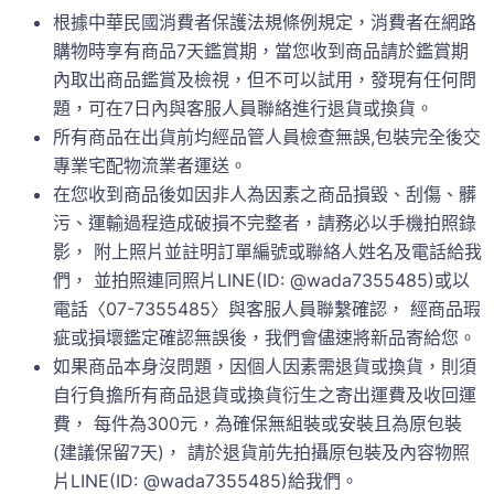
根據中華民國消費者保護法規條例規定，消費者在網路
購物時享有商品7天鑑賞期，當您收到商品請於鑑賞期
內取出商品鑑賞及檢視，但不可以試用，發現有任何問
題，可在7日內與客服人員聯絡進行退貨或換貨。
所有商品在出貨前均經品管人員檢查無誤,包裝完全後交
專業宅配物流業者運送。
在您收到商品後如因非人為因素之商品損毀、刮傷、髒
污、運輸過程造成破損不完整者，請務必以手機拍照錄
影， 附上照片並註明訂單編號或聯絡人姓名及電話給我
們， 並拍照連同照片LINE(ID: @wada7355485)或以
電話〈07-7355485〉與客服人員聯繫確認， 經商品瑕
疵或損壞鑑定確認無誤後，我們會儘速將新品寄給您。
如果商品本身沒問題，因個人因素需退貨或換貨，則須
自行負擔所有商品退貨或換貨衍生之寄出運費及收回運
費， 每件為300元，為確保無組裝或安裝且為原包裝
(建議保留7天)， 請於退貨前先拍攝原包裝及內容物照
片LINE(ID: @wada7355485)給我們。