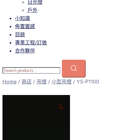
日光燈
戶外
小知識
佈置靈感
目錄
專業工程/訂做
合作夥伴
Home
/
商店
/
吊燈
/
小型吊燈
/ YS-P1100
🔍