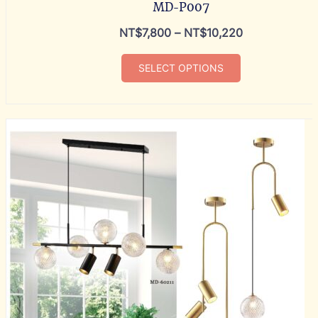
MD-P007
NT$
7,800
–
NT$
10,220
SELECT OPTIONS