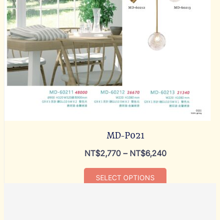
MD-P021
NT$
2,770
–
NT$
6,240
SELECT OPTIONS