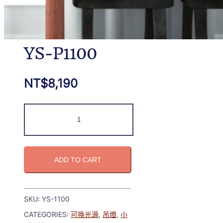
YS-P1100
NT$
8,190
ADD TO CART
SKU:
YS-1100
CATEGORIES:
可換光源
,
吊燈
,
小