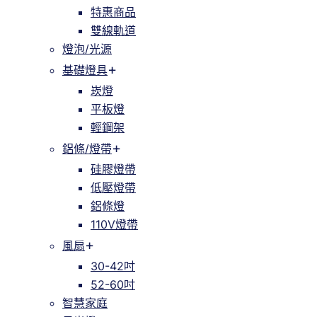
特惠商品
雙線軌道
燈泡/光源
基礎燈具
崁燈
平板燈
輕鋼架
鋁條/燈帶
硅膠燈帶
低壓燈帶
鋁條燈
110V燈帶
風扇
30-42吋
52-60吋
智慧家庭