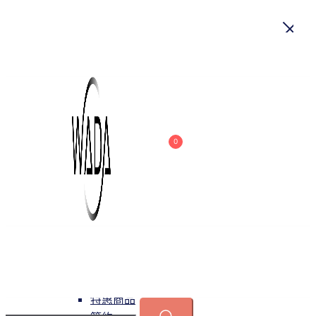
首頁
關於我們
商品
0
吊燈
特惠商品
小型吊燈
中大型吊燈
長形吊燈
水晶
緯達燈飾
緯達燈飾企業行
可換光源
吸頂燈
特惠商品