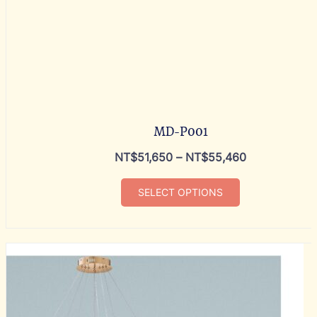
MD-P001
NT$
51,650
–
NT$
55,460
SELECT OPTIONS