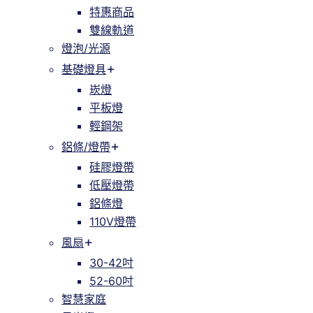
特惠商品
雙線軌道
燈泡/光源
基礎燈具
崁燈
平板燈
輕鋼架
鋁條/燈帶
硅膠燈帶
低壓燈帶
鋁條燈
110V燈帶
風扇
30-42吋
52-60吋
智慧家庭