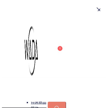
首頁
關於我們
商品
0
吊燈
特惠商品
小型吊燈
中大型吊燈
長形吊燈
水晶
緯達燈飾
緯達燈飾企業行
可換光源
吸頂燈
特惠商品