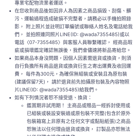
專業宅配物流業者運送。
在您收到商品後如因非人為因素之商品損毀、刮傷、髒
污、運輸過程造成破損不完整者，請務必以手機拍照錄
影， 附上照片並註明訂單編號或聯絡人姓名及電話給我
們， 並拍照連同照片LINE(ID: @wada7355485)或以
電話〈07-7355485〉與客服人員聯繫確認， 經商品瑕
疵或損壞鑑定確認無誤後，我們會儘速將新品寄給您。
如果商品本身沒問題，因個人因素需退貨或換貨，則須
自行負擔所有商品退貨或換貨衍生之寄出運費及收回運
費， 每件為300元，為確保無組裝或安裝且為原包裝
(建議保留7天)， 請於退貨前先拍攝原包裝及內容物照
片LINE(ID: @wada7355485)給我們。
如有下列情況者恕不接受退、換貨：
鑑賞期非試用期！ 主商品或贈品一經拆封使用或
已組裝或裝設安裝過或原包裝不完整(包含於原外
包裝箱寫上非原有之任何文字或黏貼紙張)之商品
恕無法以任何理由退貨或換貨， 訂製品亦恕無法