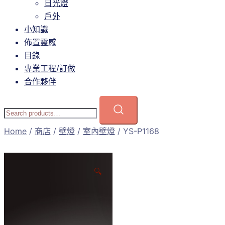
日光燈
戶外
小知識
佈置靈感
目錄
專業工程/訂做
合作夥伴
Home
/
商店
/
壁燈
/
室內壁燈
/ YS-P1168
🔍