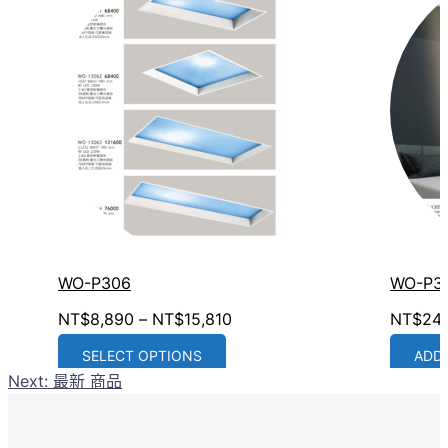
WO-P306
WO-P3
NT$
8,890
–
NT$
15,810
NT$
24,
SELECT OPTIONS
ADD
Next:
最新 商品