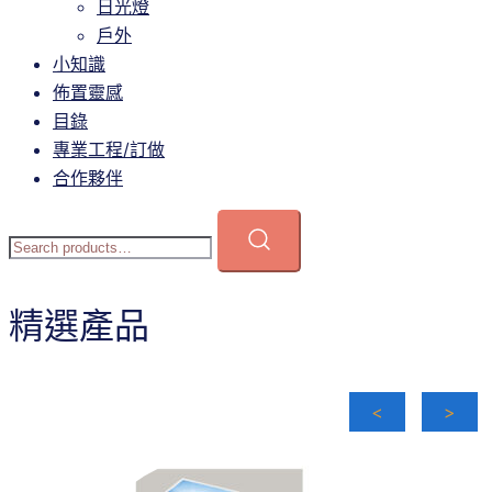
日光燈
戶外
小知識
佈置靈感
目錄
專業工程/訂做
合作夥伴
精選產品
<
>