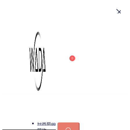
首頁
關於我們
商品
0
吊燈
特惠商品
小型吊燈
中大型吊燈
長形吊燈
水晶
緯達燈飾
緯達燈飾企業行
可換光源
吸頂燈
特惠商品