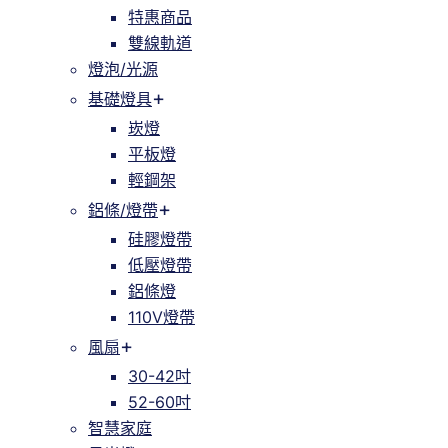
特惠商品
雙線軌道
燈泡/光源
基礎燈具
崁燈
平板燈
輕鋼架
鋁條/燈帶
硅膠燈帶
低壓燈帶
鋁條燈
110V燈帶
風扇
30-42吋
52-60吋
智慧家庭